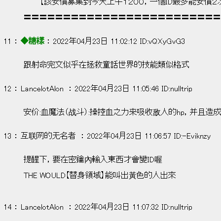
　　　【該安價募集到今天上午１２００，一個ID最多能安價２
〓〓〓〓〓〓〓〓〓〓〓〓〓〓〓〓〓〓〓〓〓〓〓〓〓
11 ： 
◆糖樣
 ： 2022年04月23日 11:02:12 ID:vQXyGvG3
跟射命完文似乎在拯救童話世界的技能類似格式
12 ： LancelotAlon  ： 2022年04月23日 11:05:46 ID:nulltrip
安价:血魔法（战斗）:操控血之力来吸收敌人的hp，并且造
13 ： 互联网的无名者  ： 2022年04月23日 11:06:57 ID:-Eviknzy
提醒下，要在密鑰內輸入東西才會變ID喔
THE WOULD【替身領域】能叫出黃色的人出來
14 ： LancelotAlon  ： 2022年04月23日 11:07:32 ID:nulltrip