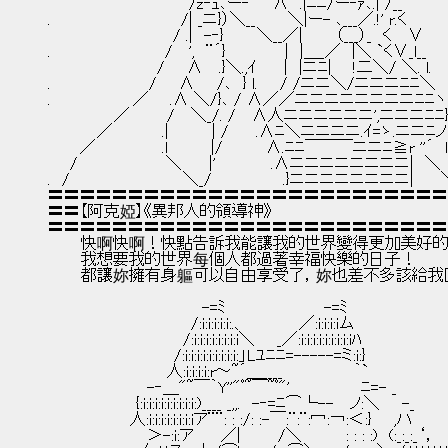
　　　　　　　　 　 　 　 /z‐ｭ､ー‐`⌒∧　.|ﾆﾆ/ー‐ｧ､.| /__　　　　　
.　　　　　　　 　 　 　 /| _ニ}）＼__　 　 ＼|ー- ､___／.!' r.く　　
　　　　　　　　 　 　 / .|　-‐}　　　＼__／|　　　（___）_　く　 ∨　　 
.　　　　　　　 　 　 /　 ',　¨´}　　 　 　 |　|＿_／　|＼ `く∨_l__　　
　　　　　　　　 　 /　　∧　 .}＼.,ｲ　　 |　|ニﾆ| 　 !二＼/ ＼. l.　　
.　　　　　　　 　 /　　∧　　/､　} l.　　/ /ニニ＼/ニニニﾆﾆ＼　　
.　　　　　　　 ／ 　 .∧ ＼/}､ / ∧／／ニニニニニニニニﾆﾆヽ　
　　　　　　／ 　 　 /　 ＼_/. /　 ∧人ニニニニニニ',ニニニﾆﾆ}
　　　　 ／　　　　 .|　　 　 | /　　 .∧ﾆ＼ニニニニ.ｲ=ゝ.ニニﾆノ|
　 　 ／　　　　　　.l　　 　 |/　　 　 ∧.ﾆﾆ￣￣￣ニニﾆ≧r ''´　l
　　/　　　　　　　　＼　　 |'　　　　　.∧ニニニニニニニニ|　＼
.　/　　　　 　 　 　 　 ＼_/　　　　　　 .}ニニニニニニニニ|　　 ＼
〓〓〓〓〓〓〓〓〓〓〓〓〓〓〓〓〓〓〓〓〓〓〓〓〓
〓〓【阿克婭】《異邦人的領導神》
〓〓〓〓〓〓〓〓〓〓〓〓〓〓〓〓〓〓〓〓〓〓〓〓〓
　　　快啊快啊！快點告訴我能讓我的世界變得更加美好
　　　我想要我的世界每個人都過著幸福快樂的日子！
　　　都讓妳擁有身軀可以自由享受了，妳也差不多該給我
　　　　　　　　　　　　　　-=ﾐ　　　　　　　　　-=ﾐ
　　　　　　　　　　　　　/:i:i:i:i:i:.、 　 　 　 ／:i:i:i:iム
　　　　　　 　 　 　 　 /:i:i:i:i:i:i:i:i＼　　_／:i:i:i:i:i:i:i:i:iﾊ
　　　　　　　　　　　 /:i:i:i:i:i:i:i:i:i:」Lﾕﾆﾆ=-----=ミ:i:}
　　　　　　 　 　 　 人:i:i:i:i:r～~´＿____　　　　　　 ｀`
　　　　　　　　　-‐＿"~￣｀Y''"ﾟ~￣~ﾟ"'　　　　　　 ﾆ=- _
　　　　　　　　{:i:i:i:i:i:i:i:i:i:)____ _,,.　-‐=ﾆ⌒└--　 ノ:＼　　-_
　　　　　　　 人:i:i:i:i:i:i:i:iア¨¨: : :/: :-￣:¨:¨:冖:￢:＜:}　　,ハ
　　　　　　　　　＞-:i:ア　　 ／| 　 　 /＼　　　　: : : :)　(:_:_:_‘，