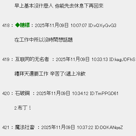
早上基本沒什麼人 你能先去休息下再回來
418 ： 
◆糖樣
 ： 2025年11月09日 10:07:07 ID:vQXyGvG3
在工作中所以沒時間想話題
419 ： 互联网的无名者  ： 2025年11月09日 10:33:13 ID:kagJDFhS
禮拜天還要工作 辛苦了(遞上冷飲
420 ： 石破鋼  ： 2025年11月09日 10:34:12 ID:TmPPGD61
2.布丁！
421 ： 魔法社畜  ： 2025年11月09日 10:37:22 ID:DQKANqeZ