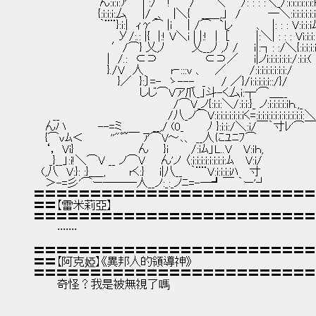
　　　　　　　　 ん:i:i:ｱ 　 | :/⌒!　　 /　⌒＼　　/: : : :＼_/:i:i:i:i:i:i
　　 　 　 　 　 {:i:i:i:厶　　|/ _、　|＼{　 _＿_,」　/　　　 ―＼:i:i:i:i:i:i
　　　　　　　　 ｀¨¨}:i:|　ｨγ⌒ |i　 ｜/⌒　`レ　 　 、　|: : : V:i:i:i
　　　　　　 　 　 　 У/:.: |{　|:! V＼i | |:!　|　[　　　 |:＼| : : : Vi:i:i:
　　　　　　　　　　′/⌒} 乂,ﾉ　　　 乂__,ﾉ ,ﾉ /　　i|:┐: :/＼{:i:i:i:i:
　　　　　　　　　 |　/.:　⊂⊃　　　　　　⊂⊃／　　i|ノi:i:i:i:i:i:/:i:i:(
　　　　　　　　　 }./V　人　　　 r‐:::v 、　 ／　　　/:i:i:i:i:i:i:i:/
　　　　　　 　 　 　 }／　}:〕=-　ゝ---　_　　/ ／}/i:i:i:i:i::/}/
　　　　　　 　 　 　 　 　 しじ⌒Vア爪_」斗-く厶i:┬'⌒＿__
　　　　　　　　　　　　　　　　　　/⌒V_ノ{:i:i:＼/:i:i:}_ ノ:i:i:i:i:iｈ.,_
　　 __　　　　　　　　　　　　 　 /八_ノ⌒V:i:i:i:i:i:i:iく=:i:i:i:i:i:i:i:i:i:i:i:＼
　 んハ　　　　--=ミ　　 　 __,/ (0_　　　ﾉ }:i:i:/＼:i/￣｀寸ﾚ'⌒￣
　 {⌒vﾑ＜　　　 ''"ﾟ~￣ ｱ⌒V～､、 __人にﾕﾆﾌ⌒
　 ‘， Vi}　　 　 　 　 　 ん 　 }i　 　 /:iﾑ」L..V　 V:iｈ,
　　_}__」:i!＼⌒V __ ノ⌒V　　ん'ノ 〈:i:i:i:i:i:i:i:i:ﾑ　 V:i/
　(,八　V:}: :}＿_,　　　rく:} 　 i|八__　｀¨¨V:i:i:i:iﾊ　 寸
　 ＞-=彡'⌒ー―――人__ノ:_:_ノﾆ=-―┛￣ ｀ー'┘
〓〓〓〓〓〓〓〓〓〓〓〓〓〓〓〓〓〓〓〓〓〓〓〓〓
〓〓【雷米莉亞】
〓〓〓〓〓〓〓〓〓〓〓〓〓〓〓〓〓〓〓〓〓〓〓〓〓
　　　‧‧‧‧‧‧‧
〓〓〓〓〓〓〓〓〓〓〓〓〓〓〓〓〓〓〓〓〓〓〓〓〓
〓〓【阿克婭】《異邦人的領導神》
〓〓〓〓〓〓〓〓〓〓〓〓〓〓〓〓〓〓〓〓〓〓〓〓〓
　　　奇怪？我是被無視了嗎