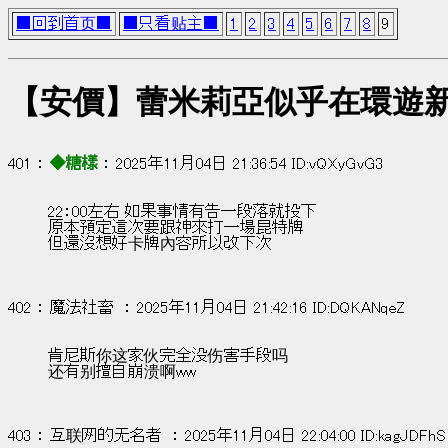
■回到首页■
■只看贴主■
1
2
3
4
5
6
7
8
9
【安價】蕾米莉亞似乎在環遊
401 ： 
◆糖樣
 ： 2025年11月04日 21:36:54 ID:vQXyGvG3
22：00左右 如果事情有告一段落就投下
原本預定這次要跟神來打一場昆特牌 
但還沒想好卡牌內容所以改下次
402 ： 魔法社畜  ： 2025年11月04日 21:42:16 ID:DQKANqeZ
肯尼斯你这家伙完全没伤害手段吗
还有别擅自崩溃啊ww
403 ： 互联网的无名者  ： 2025年11月04日 22:04:00 ID:kagJDFhS