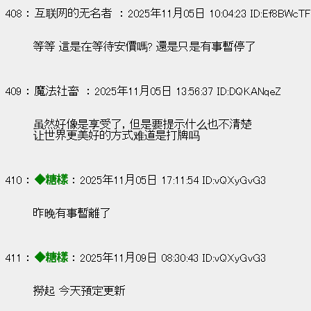
408 ： 互联网的无名者  ： 2025年11月05日 10:04:23 ID:Ef8BWcTF
等等 這是在等待安價嗎? 還是只是有事暫停了
409 ： 魔法社畜  ： 2025年11月05日 13:56:37 ID:DQKANqeZ
虽然好像是享受了，但是要提示什么也不清楚
让世界更美好的方式难道是打牌吗
410 ： 
◆糖樣
 ： 2025年11月05日 17:11:54 ID:vQXyGvG3
昨晚有事暫離了
411 ： 
◆糖樣
 ： 2025年11月09日 08:30:43 ID:vQXyGvG3
撈起 今天預定更新