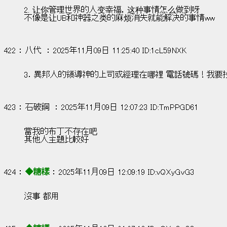
2. 让你管理世界的人变幸福，这种事情怎么做到呀
不像是让UB和神器之类的麻烦消失就能解决的事情ww
422 ： 八代  ： 2025年11月09日 11:25:40 ID:1cL59NXK
3．異邦人的領導神的上司或經理在哪裡 電話號碼！我要
423 ： 石破鋼  ： 2025年11月09日 12:07:23 ID:TmPPGD61
當我的布丁不存在吧
其他人主題比較好
424 ： 
◆糖樣
 ： 2025年11月09日 12:09:19 ID:vQXyGvG3
沒事 都用