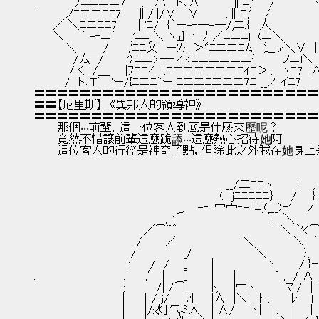
.　　　　　/ﾆニニニ7　　,′ハ　.ト､∧　　　　∥ﾆ,'　　/　　 　　 
　　　　ノﾆニニﾆﾆ7 　 ∥/||/∨　 ∨　 　　.∥ﾆ,'　 ./　　　　　
　　 ／ ＼ﾆニﾆﾆ7　　∥'ﾆ/　{｀ー-‐─-─/,ニ.{　.人　　　　　　
　　 ＼　　｀ -=ニ′　,'ﾆﾆ_＼ ヽｭ}　'　ﾉ ／ﾆニﾆl　(ニ＼　　　　
　　　　＼＿＿_/　　 ,'ﾆﾆ乂　ーｿ}__＞'ﾞﾆニニﾆﾑ　 辷ァ＼∨　|
　　　　　/厶　/　　　'〉ﾆニ>ー‐ィ <ﾆニニニニニ{ 　　　ノニl＼|
　　　　 / く　/＿　　|ﾌﾆﾆｲ　{ﾆニニニニニニﾆｲﾆ＞､　ヽﾆ7　∧__
　　 　 /　ト､Tﾞ　 'ー/{ﾆニﾆ`ー ﾆニニﾆニニニ7ﾆ __ノ イﾆ7 　
〓〓〓〓〓〓〓〓〓〓〓〓〓〓〓〓〓〓〓〓〓〓〓〓〓
〓〓【厄里斯】　《異邦人的領導神》
〓〓〓〓〓〓〓〓〓〓〓〓〓〓〓〓〓〓〓〓〓〓〓〓〓
　　　那個‧‧‧前輩，這一位客人到底是什麼來歷呢？
　　　竟然不惜讓前輩這麼跪舔‧‧‧這麼熱心招待她阿
　　　這位客人的行徑是神奇了點，但除此之外我在她身
　　　　　　　　　　　 　 　 　 　 　 　 　 　 　 __/二ﾆﾆヽ　 　 ｝　 
　　　　　　　　　　　　　　　　 　 　 　 　 　 (　jﾆﾆﾆﾆﾆ｝　　/　　}　
　　　　　　　　　　　　　　　　　　 _,.　 -‐=冖宀‐-=ﾆ,(___)ｰ' 　 ノ　
　　　　　　　　　 　 　 　 　 　 , :'´　　　　　　　　　 　 ｀: . ＼　　 
　　　　　　　　　　　　　　／⌒¨＾　 　 　 　 　 　 　 　 　 ＼ ｀'<⌒
　 　 　 　 　 　 　 　 　 /　 　 ／　　 　　　　　　＼　　　　　＼　｀`
　　　　　　　　　 　 　 /　　　 　 　 /　　　　　　　　＼ 　 　 　 }、　　
　　　　　　　 　 　 　 .'　　 /　/ 　 ]　　　|　　 　 　 　 ヽ　 　 / }ｰ
.　　 　 　 　 　 　 　 .　　 ,′ | 　　]　　　|　　 |　　　 　 ` ,　/ ∧
　　　　　　　　 　 　 ;　　　　/| /⌒|　 　 ﾄ, 　 |冖ト　　　　ﾏ /　|
　　　　　 　 　 　 　 | 　 ｜/ j/ 　 И　　|∧　|＼　 ﾄ 、　　ﾚ　 」
　　　　　 　 　 　 　 |　　 |/x灯气ミ人　 | ∧/　　ヽ|　| 、　|　　|_