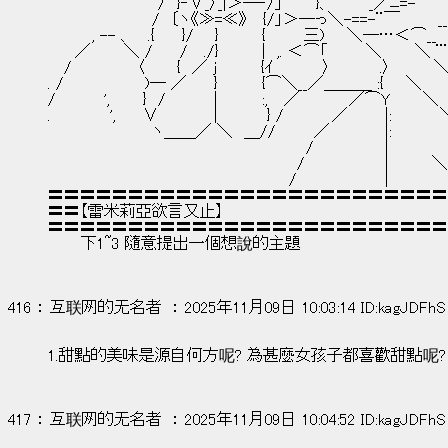
　　　　　　　　　　/　}‐∨_〉_|＞―‐/」　　　}、　　 　_／ﾆ=- ′
　　　　　　　　　 /　〔ヽ《≫=≪》　 {/」＞―っ＼-==-¨￣ 　　　__
　　　　, -- 、　 .{　　 }/ 　 }　　 　 {　　　 三)　　＼―…＜⌒__
　　 ／　　　＼ /　　 / 　./}　　 　 |　,. ＜⌒「　　　 ＼　　　＼ ¨
　 /　　　　 　 〈 　　 {　／ j　　　　{ｲ　　　　 〉　　　　 .〉　　 　 
. /　　　　 　 　 )― ／　　 }　　　　{⌒＼__／＿＿＿ :{　　＼
/　 　 　 ',　　　}　/　 　 　 |　　　　:,　 ／　　　　 ／⌒Y　　　＼
.　　 　 　 ',　　 ∨　　　　　|　　　　 } /　 　 　 ／ 　 　 |:　 　 　 
　　　　　　　　　 ヽ＿＿／ ＼　＿//　　　 ／　　　　　|:　　　　 
　　　　　　　　　　　　　　　　　　　　　　　 /　　　　　　 |
　　　　　　　　　　　　 　 　 　 　 　 　 　 /　 　 　 　 　 |　　 　 ＼
　　　　　　　　　　　　　　　　　　　　 　 /　　　　　　　　|　　　　　
〓〓〓〓〓〓〓〓〓〓〓〓〓〓〓〓〓〓〓〓〓〓〓〓〓
〓〓【雷米莉亞欲言又止】
〓〓〓〓〓〓〓〓〓〓〓〓〓〓〓〓〓〓〓〓〓〓〓〓〓
　　　下1~3 隨意提出一個想說的主題
416 ： 互联网的无名者  ： 2025年11月09日 10:03:14 ID:kagJDFhS
1.甜點的美味是源自何方呢? 為甚麼女孩子都喜歡甜點呢?
417 ： 互联网的无名者  ： 2025年11月09日 10:04:52 ID:kagJDFhS