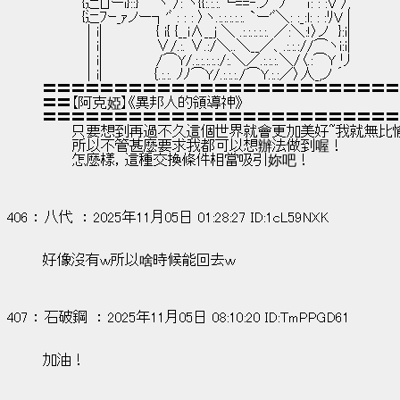
　　　　{辷[｣ーi}::} 　 ヽ /: ヽ{{:.:.:.└==‐.ノ　ﾉ~￣ｉ: : :V /,
　　　　{辷ﾌｰ_ｧノー┐'ﾞ : : : 〉ヽ.:.:.:.:.:. `ー'ﾞ＼: :_:l: : :ﾘV |
　　　　｜i|　　　　　 { i{ {__i∧__j ＼ .:.:.:.:.:. ／:＼:!〉ノ　}:i|
　　　　｜i|　　　　　 ∨/.:. ∨.:/＼..＼__／、.:.:.://⌒ヽi:i|
　　　　｜i|　　　　　 /⌒Y/.:.:.:.:.:/:.＼／.:.:.:.＼/〈.:⌒Y リ
　　　　｜i|　　　　　｛.:.:. ﾉﾉ⌒Y/.:.:.:./⌒Y.:.:／〉人_,ノ ´
〓〓〓〓〓〓〓〓〓〓〓〓〓〓〓〓〓〓〓〓〓〓〓〓〓
〓〓【阿克婭】《異邦人的領導神》
〓〓〓〓〓〓〓〓〓〓〓〓〓〓〓〓〓〓〓〓〓〓〓〓〓
　　　只要想到再過不久這個世界就會更加美好~我就無比
　　　所以不管甚麼要求我都可以想辦法做到喔！
　　　怎麼樣，這種交換條件相當吸引妳吧！
406 ： 八代  ： 2025年11月05日 01:28:27 ID:1cL59NXK
好像沒有ｗ所以啥時候能回去ｗ
407 ： 石破鋼  ： 2025年11月05日 08:10:20 ID:TmPPGD61
加油！