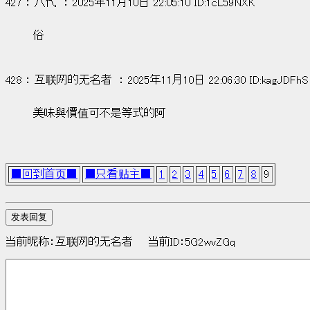
427 ： 八代  ： 2025年11月10日 22:05:10 ID:1cL59NXK
俗
428 ： 互联网的无名者  ： 2025年11月10日 22:06:30 ID:kagJDFhS
美味與價值可不是等式的阿
■回到首页■
■只看贴主■
1
2
3
4
5
6
7
8
9
当前昵称：互联网的无名者 当前ID：5G2wvZGq