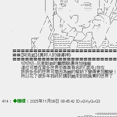
　　　　　 　 　 　 　 |　　 |, 　 rｉ::jﾟ}　　＼| 　 ____ 　 　 |　＼|　/　}
　　　　 　 　 　 　 　|　　 |ﾊ　弋V　　　　　-‐==ミ　　 |　 !　 ,′〈
　　　　　 　 　 　 　 |　　 ト{ :':':'　　 ,　　　 　 ':':':':'　　r'┐|∨　/
　　　　　　　　　　　 '.　　ｊ圦　　 　 　 ＿　　　　　 　 |r=ミ/　/7
　　　　　　　　　　　 ∧　]　 ＼　 　∨　 |　　 　 　 <⌒＼ ｀'｛/／
　　　　　　　　　　　/ ∧ |　　「 >　　 　ノ　　 　イ〈⌒¨`丶、 }/⌒
　　　　　　　　　　 ,′ ∧|　　{Y　 ＼__,.　-=ﾆ_,ノ　/ｰｸ　　　,′　
.　　　　　　 　 　 /　 　∨〉　　j／　／入___厂　　.′.'　　　/　　　
　　　　　　　　　 ′ 　 //r=- ,,⌒Z　　 /　 ＼(￣{　 　 　 .′　　
　　　　　　┌=ｧ'　　　〈〈_]ﾆﾆﾆﾆ=-⌒Z,,____／ 　∧ 　 　 ﾑ　　
. 　 　 　 　 |V'　　　 　 }ｰ|ﾆﾆﾆﾆﾆﾆ/⌒Yﾆﾆﾆ二] ﾊ　　/ﾆ 〉_,
　　　　　　 j/〉､　　　 /　]二二二ﾆ{　　ﾉﾆﾆﾆﾆﾆﾚ∧／ﾆﾝﾍﾆﾆ
〓〓〓〓〓〓〓〓〓〓〓〓〓〓〓〓〓〓〓〓〓〓〓〓〓
〓〓【阿克婭】《異邦人的領導神》
〓〓〓〓〓〓〓〓〓〓〓〓〓〓〓〓〓〓〓〓〓〓〓〓〓
　　　切切切‧‧‧厄里斯妳的觀察眼還待加強喔
　　　這位可是在眾多世界中鼎鼎有名的「混沌」存在
　　　許許多多的世界可是因為她的幫助下變得更加繁榮
　　　所以花了很多年我終於請到她來到我負責的世界了
414 ： 
◆糖樣
 ： 2025年11月09日 09:45:42 ID:vQXyGvG3
　　　　　　　　　　　　　　　　　　　　　　　　　______　-============