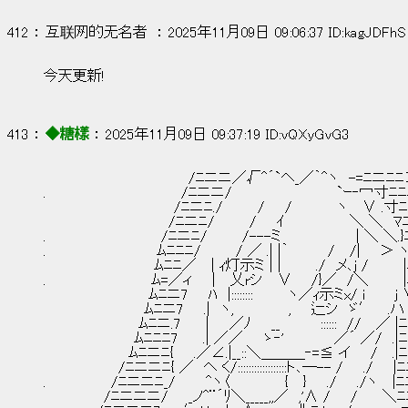
412 ： 互联网的无名者  ： 2025年11月09日 09:06:37 ID:kagJDFhS
今天更新!
413 ： 
◆糖樣
 ： 2025年11月09日 09:37:19 ID:vQXyGvG3
　　　　　　　　　　　　　　 /ﾆニニ／√^´`ヘ_／｀^ヽ　-=ﾆニﾆﾆ
.　　　　　　　　　　　　　 /ﾆニニ/　　　　　　　　　　 `ｰ‐冖寸ﾆﾆ
　　　　　　　　　　　　　/ﾆニﾆ./　　　 /　　/　　　　 ヽ　 ∨ .寸
　　　　　　　　　　　　 /ﾆニﾆ/　　　 /　　ｲ　　　　　　 ＼ ＼　ﾏ
.　　　　　　　　　　　 /ﾆニﾆ/　　　 /---ミ　　　　　　　 | ＼ ＼.
.　　　　　　　　　　　ﾑﾆﾆﾆ/　　　 / ／ .| |｀　　 　 /　 /| 　 ＞ ヽ
　　　　　　　　　　　ﾑﾆﾆ／ 　| ｨ灯示ミ | |　　　 ./　メ､j /　　　 
.　　　　　　　　　　 ﾑ=／ィ　　|　 乂rシ　 ∨ 　 /}／　/＼　　　 |
　　　　　　　　　　 ﾑﾆニ7　　ﾊ　|::::::::　　　 ヽ／ｨ示ミx/ i　 　 j 
　　　　　　　　　　ﾑﾆニ7　　.|　ヽ,　　　　　 ,　　辷シ　ゞ′　 .ハ 
　　　　　　　　　 ﾑﾆニ.7　　 |　　／ﾉ　　__　　　　::::::　//　 ／ |ﾆ
　　　　　　　　　ﾑﾆﾆﾆ7　　 .| ／／　　ゝ‐'　　　　　／´ ／/　.|ﾆ
　　　　　　　　 ﾑﾆニﾆ{　　.／∠.|__::＼＿＿＿‐=≦ イ　　/　 .|
　　　　　　　 /ﾆニニﾆ{ ／　ヘ く/::::::::::::::::::ト､─-- /　　./　　|
.　　　　　　 /ﾆニニﾆ_/　　　^ヽ〈　　　　　 {　 }　　./　　./ヽ　 |ﾆ
　　　　　　/ﾆニニニ/　　_ノ^¨´ﾘ＼_____,,／　,'∧ /　　/　　 ＼ﾆ