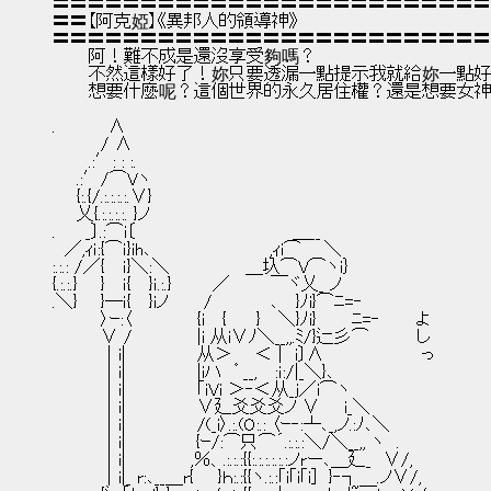
〓〓〓〓〓〓〓〓〓〓〓〓〓〓〓〓〓〓〓〓〓〓〓〓〓
〓〓【阿克婭】《異邦人的領導神》
〓〓〓〓〓〓〓〓〓〓〓〓〓〓〓〓〓〓〓〓〓〓〓〓〓
　　　阿！難不成是還沒享受夠嗎？
　　　不然這樣好了！妳只要透漏一點提示我就給妳一點
　　　想要什麼呢？這個世界的永久居住權？還是想要女
.　 　 　 ∧
　　　　/ ∧
　　　.:′: : :.
　　.:′/⌒Vヽ
　　{:.{/.:.:.:.:.∨}
　　乂{.:.:.:.:. }ノ
.　　 _〕.:⌒i〔　　　　　　　　　　　　　＿__
　／,ｨｉ:{⌒ｉ}ih､　　　　　 　 　 　 ,ｨi⌒ 　 ＼
:.:.: /／{　 ｉ}＼:＼ 　 　 　 　 ＿圦⌒V⌒ヽi｝
{.:.:.} 　 }　 ｉ{　 }ｉ.:.} 　 　 ／ 　 　 ￣ヾ乂_ ノ
.＼} 　 }─ｉ{　 }iノ　 　 / 　 　 　 ､　 }ﾉi}⌒ﾆ=‐
　　　　〉ｰ:〈　　 　 　 {i　 { 　　}　 ＼}ﾉi}　 　 ﾆ=‐　 　 よ
　　　　∨ /　　 　 　 |i 从i∨ﾉ＼__,,.ﾐ/}辷彡⌒　　　　し
　　　　｜i|　　　　 　 从＞ 　 ＜ |　i〕∧　　　　　　　　っ
　　　　｜i|　　　　 　 |iハ　゜__, 　:ｉ:/|_＼}､
　　　　｜i|　　　 　 　｢iVi ＞‐＜从_j／i⌒ヽ
　　　　｜i|　　 　 　　∨廴爻爻爻ノ ∨　　i_＼
　　　　｜i|　　　　 　 /(_i〉.:.(O:.: 〈ｰ‐:┴､_,ノ.:ﾉ､＼
　　　　｜i|　 　 　 　 {ｰ/:⌒只⌒´.:.:.:＼/＼__,, ヽ　.
　　　　｜i|　　 　 　 ,％、.:.:.:{{:.:.:.:.:.:ノrー､＿廴_　∨/,
　　　　｜i|_ r:､__＿r{　　}ｈ:.:{{ヽ.:.:｢i｢i｢i]　}‐┐ 　.ノ∨/,