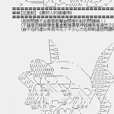
　 ､　 ` ＜ﾆﾆﾆﾆニ|　ノ :L　 ∨　 　 l//∧ ト､{ /∠,_ﾆ＞ ´　 ／
　　 ＞　 　 ￣￣￣| {＿＿}`iｰ'⌒iｰ////∧!　 {＿＿}＿,,. ＜
〓〓〓〓〓〓〓〓〓〓〓〓〓〓〓〓〓〓〓〓〓〓〓〓〓
〓〓【厄里斯】　《異邦人的領導神》
〓〓〓〓〓〓〓〓〓〓〓〓〓〓〓〓〓〓〓〓〓〓〓〓〓
　　　（那些問題不全都是前輩妳間接引起的問題嗎！）
　　　（不論是究極破壞者量產繁殖還是神器擁有者過世之
　　　（妳不在的這50年我可花了不少心力在抑制這些問題
　 　 　 　 　 　 　 　 　 }＼　　　　　　　　　　　　　　　 　 　 　 　
　　　　 　 　 　 　 　 　 }-=ヽ　　　　　　　　　　　　　　 　 　 　／_
　　　　　　　 　 　 　 　 }-=ﾆl　　　　　　　　　　　　　　　　 ／=-/
　　　　　　　　　　　　　 }-=ﾆ{　　　　　　 　 　 　 　 　 　 ｲﾆ=-/
　　 　 　 　 　 ＿_　　　 }-=ﾆ{　　　　　　　　　　　　 　 /ニ=-/
　　　　　　 〃////＼＿}／ -‐…‐-　、　　　　 　 　 ./ﾆﾆ=-′
　　　　　　 {////////＼.　　　__　 　 　 丶　　 　 　 /ニﾆ=-{
　　　　　＿乂/////ﾒﾒﾒﾒ〉　　 ￣¨¨　　 　 ＼　　　/ニﾆﾆ=-、
　　　／//＞/////ﾒﾒﾒﾒ/＿＿__　　　　　　　 ＼　/ニニニ=-＼
　　〈///＼　〈⌒∨ （￣￣ヽ　 　 ＼　　 　 　 　 ∨ニニニニニ
　 　 ＼///＼＼_{＿_＞＿_ﾉ＿＿＿〉,__　　 　 　 ∨ニニﾆﾆ=-
　　　　 ＼// /￣匕: :',＼ : : ＼＼__ﾉ　　 ヽ　　　　}ニニニ=-/
　　　　 　 V 八: : l/=ﾄx＼＼ 、zzx＼￣￣,＼￣＼‐イﾆﾆ=-/
　 　 　 　 ///∧: l/. Jﾘ 　 　 　 VJﾘ) : : : :',: :＼／ /∨ﾆ-/
. 　 　 　 ////_ノ / |::::..　'　 　 ...:::::／-/77: :l: : :.ヽ/　 ∨_八
　 　 　 /////l//{ 个s。 「￣)ｰ=彡 ／// : / / : ﾉ　 　 ∨=-＼
　　　 　 ￣ )//,八 八　l＞- ／￣ 　 ∠_彡彡イ　　　　 }ニ=-/
.　　 　 　 　 ￣　 ヽl r‐＜／l」⌒U⌒l_(￣ヽ　　　　　　 ﾉﾆ=-/