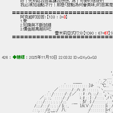
　　　好！先別給我答案讓我想想，為了可愛的信徒們
　　　我必須加油點才行！那麼「甜點為何會美味」的答案是‧‧
〓〓〓〓〓〓〓〓〓〓〓〓〓〓〓〓〓〓〓〓〓〓〓〓〓
　　　阿克婭的回答：【1D3 ： 3=
3
】
　　　1.愛
　　　2.知識與不斷試錯
　　　3.價值越高越好吃
　　　　　　　　　　　　　　　 蕾米莉亞式打分【1D90 ： 67=
67
】
〓〓〓〓〓〓〓〓〓〓〓〓〓〓〓〓〓〓〓〓〓〓〓〓〓
426 ： 
◆糖樣
 ： 2025年11月10日 22:03:32 ID:vQXyGvG3
　　　　　　　　　　　　　　　　　　　　　　　　　　　　　　　　 　 　 ‘
　　　　　　　　　　　　　　　　　　　　　　　　　　　　　　　　　__ ......‘
　　　　　　　　　　　　　　　　　　　　　　__＿__　　　　　. :´: ／: : :
　　　　　　　　　　　　　　　　　. : :´: : : : : : : : : : : :〕iト　....´℃.
　　　　　　 　 　 　 　 　 　 ／ : : : : : : /: :.ﾊ: :.i!: : : : : : :.｀ヽ.､.....
　　　　　　　　　 　 　. :´: /: : : : : :/: :/:／　: : i! : ﾊ:. :.:./: : ‘,:.ヽ
　　　　　　　　　　／:,:. :.:,′: : : :./: :/´　　　ｉ:.:i! : : } : /: : : :
　　　　 　 　 　 .: : :./: : : :. :. :. :./:.::.′ 　 　 : :Ⅳ: ::} /: : : : : 
　　　　　　　　/:.:.:./: : :/: :. :. :./ |i: : ,　´￣　}从∨:./: : : : : : :
　　　　 　 　 .: : :., : : :/i:!:. :.:.:/　八:　　　 　 　 　 :/: : : : : : : :