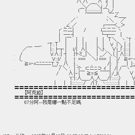
　　　　　　　　　　　　　　 　 　 　 八 八　 　 ∧　i|　 |
　　　　　　　　　　　　　　 　 　 　 　 ＼／⌒＼j　ﾉ　 |
　　　　　　　　　　　　　 　 　 　 　 (⌒｛:::::::::::::::｝⌒),ノ __,
　　　　　　　　　　　　　　 　 　 　 ,　　´￣￣￣｀　､￣∠＿__
　　　　　　　　　　　　　　　　　／　　　　　　　　　ヽ＼　　／
　　　　　　　　　　　　　　　_∠ ／　　　　　　　　ｒ――く__＞
　　　　　　　　　　　　　 ｒ' ニ二|　　　/　　　　 l二二二 ヽ
　　　　　　　　　　　　　 |　―‐┤　　　　　　 　└┬―　 ｛
　　　　　　　　　　　 　 ｜　|￣　 |　｜ 　 　 |　 |　Т＼　 ヽ:`Ｔ
　　　　　　＿,,..　 ''Ｔ::Т 　 |　 　 |　｜|　　　|　 | 　 V　|＼｜::
　　 ／￣　 　　　　|:::├┬ | 　 l/|　∧|　　　|＼ﾄ､　 ∨l__｢::|:::
. 　/　　　　　 　 　 V:∧::| ┤　 :|'トミ__|＼　｜__／＼｛｜∧|::::
.　｛_　　　　　　　 　 V:::l/　:|　　:l　=== 　 ＼l ===　|　｀|/　≧
　 　 ≧=‐=ﾆﾆﾆﾆﾆＴ ７__ 八　 :| 、　　　 ,　　　　 /|: 　|'　　 |　|:
.　　 　 　 　 　 　 　 ￣ / ＼ ',　| 个　⊂ニﾆ⊃ ｲ　|　/| /￣ヽ¨
　　 　 　 　 　 　 　 　 /　 　 ∧:|-｛￣ ≧=≦ ￣￣|:/_｣(　　　∨
　　　　　　 　 　 　 　 　 　 　 Y:'|::人＿__人_人＿_/|'::::::::〉　　　
.　　　　　　　 　 　 　 |　　｜　|:::::::::::::/　 /| |',　ヽ::::::::::::::|　　| 　 |
〓〓〓〓〓〓〓〓〓〓〓〓〓〓〓〓〓〓〓〓〓〓〓〓〓
　　　【阿克婭】
〓〓〓〓〓〓〓〓〓〓〓〓〓〓〓〓〓〓〓〓〓〓〓〓〓
　　　67分阿‧‧‧我是哪一點不足嗎