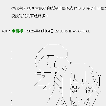
你說完才發現 肯尼斯真的沒攻擊招式 !? 明明有提升攻
能說是的只有起源彈?!
404 ： 
◆糖樣
 ： 2025年11月04日 22:06:05 ID:vQXyGvG3
　　　　　　　　　　　　　　 ＿＿__
　　　　　　　　　　　　 ／　　　　　＼
.　　　　　　　　　　 ／　　　　　 　 　 ヽ
　　　　　　　　 　 /　 　 ＿＿　　　 　 |
.　　　　　　　 　 /　 ／　/ 　　 > == x'
　　　　　　　　　|　/　　 |.　　 /　　　　ヽｭ　＿__
　　　　　　　　　∨　　　ヽ 　 |　　 　 , 　´　　　 　 `　､
　　　　　　　　　　＼　　　 ` -{⌒}-く./　　　　　　　　　＼
.　　　　　　　　　､─ `──　 r く　 /　　/　　　 　 |　 V　ヽ
　　　　　　　　　　￣ フ 　 　 ﾉ､. ヽ　　　　 |　　　　| 　 ∨　∨
　　　　　　　　　　 ／　　　　 {　＼ |　　 |i /＼　 l　|、　 ∨　|
　　　　　　　 　 ／＿____／　,|＼　 |　　 |/ ￣ ＼ﾄ､! >､- ∨.|
　　　　　　　　　　　　／　／ l　 r=.|　　 ｨ笊ミx. 　 ,zぅxヽ　ヽ
.　　　　　　　　　　　　￣ 　 /　 ヽ_.|　　 | Vり　　　 ﾋｿ / ＼_ゝ
　　　　　　　　　　　　　　　/　　 　 |　　 |　　　　　, 　 /　　/
.　　　　　　　　　　　　　　/　　　/.∧. 　 |. 　｢ ｰｧ　 .ｲ　　/
.　　　　　　　 　 　 　 　 /　　　/　_,∧. 　|＞ .ﾆ　イl/ｲ　/