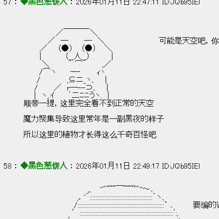
57 ： 
◆黑色葱饼人
 ： 2026年01月11日 22:47:11 ID:JQb95IEl
　　　　　　　 ＿＿＿_
　　　　　　／　　 　 　＼
　　　　 ／　─　 　 ─　＼                     
　　　／ 　 （●） 　（●）　 ＼
　　　|　 　 　 （__人__）　 　　 |
　　　 ＼　 　　｀ ⌒´ 　　 ,／
　 　 /⌒ヽ　 　ー‐ 　 　ｨヽ
　　 / 　　　 　,⊆ニ_ヽ、　 |
　　/　 　 ／　r─--⊃、 　|
　　|　ヽ,.ｲ　　 ｀二ﾆﾆうヽ.　|
顺带一提，这里完全看不到正常的天空
魔力聚集导致这里常年是一副黑夜的样子
所以这里的植物才长得这么千奇百怪吧
58 ： 
◆黑色葱饼人
 ： 2026年01月11日 22:49:17 ID:JQb95IEl
　　　　　　　　　　　　,、　''"ﾟ~~￣~~~ﾟ"''～､
　　　　　　　　　　,．'´:::::::::::::::::::::::::::::::::::::::::::｀ヽ、
　　　　　　 　 　 /:::::::::::::::::::::::::::::::::::::::::::::::::
　　　　　　　　　′::::::::::::::::::::::::::::::::::::::::::::::::::::::::::::::::ﾞ:,