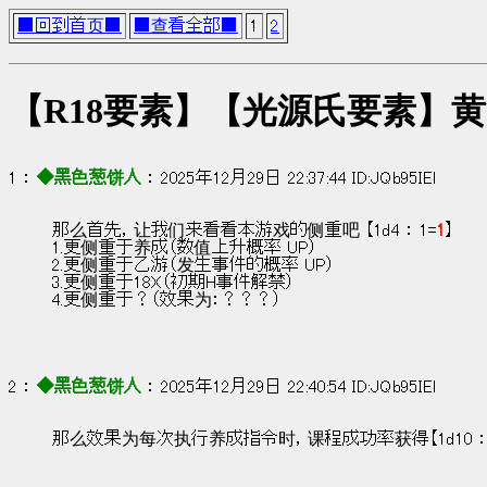
■回到首页■
■查看全部■
1
2
【R18要素】【光源氏要素】
1 ： 
◆黑色葱饼人
 ： 2025年12月29日 22:37:44 ID:JQb95IEl
那么首先，让我们来看看本游戏的侧重吧 【1d4 ： 1=
1
】
1.更侧重于养成（数值上升概率 UP）
2.更侧重于乙游（发生事件的概率 UP）
3.更侧重于18X（初期H事件解禁）
4.更侧重于？（效果为：？？？）
2 ： 
◆黑色葱饼人
 ： 2025年12月29日 22:40:54 ID:JQb95IEl
那么效果为每次执行养成指令时，课程成功率获得【1d10 ： 