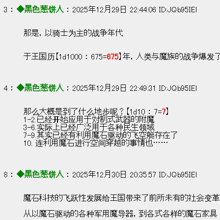
3 ： 
◆黑色葱饼人
 ： 2025年12月29日 22:44:06 ID:JQb95IEl
那是，以骑士为主的战争年代
于王国历【1d1000 ： 675=
675
】年，人类与魔族的战争爆发
4 ： 
◆黑色葱饼人
 ： 2025年12月29日 22:49:31 ID:JQb95IEl
那么大概是到了什么地步呢？【1d10 ： 7=
7
】
1-2.已经开始应用于对制式武器的附魔
3-6.实际上已经广泛用于各种民生领域
7-9.其实已经有利用魔石驱动的飞空艇存在了
10. 连利用魔石进行空间穿越的事情也……
8 ： 
◆黑色葱饼人
 ： 2025年12月30日 20:35:57 ID:JQb95IEl
魔石科技的飞跃性发展给王国带来了前所未有的社会变革
从以魔石驱动的各种军用魔导器，到各式各样的魔石家具