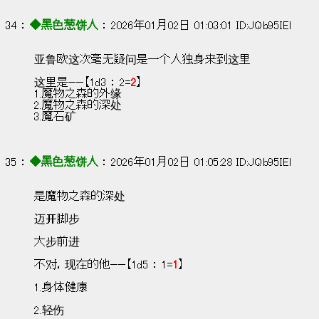
34 ： 
◆黑色葱饼人
 ： 2026年01月02日 01:03:01 ID:JQb95IEl
亚鲁欧这次毫无疑问是一个人独身来到这里
这里是——【1d3 ： 2=
2
】
1.魔物之森的外缘
2.魔物之森的深处
3.魔石矿
35 ： 
◆黑色葱饼人
 ： 2026年01月02日 01:05:28 ID:JQb95IEl
是魔物之森的深处
迈开脚步
大步前进
不对，现在的他——【1d5 ： 1=
1
】
1.身体健康
2.轻伤