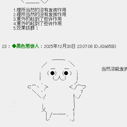
　　＼ ＿＿＿＼_／
1.理所当然的没有发挥作用
2.理所当然的没有发挥作用
3.意外的起到了些许作用
4.意外的起到了些许作用
5.效果拔群！
23 ： 
◆黑色葱饼人
 ： 2025年12月30日 23:07:08 ID:JQb95IEl
　　　　　　 　 　 　 　 -―─-　、
　　　　　　 　 　 ／　　　　 　 　 ＼
　　　　　　　　　′ 　─　 　 ─ 　　,             
　　　　　 　 　 i　　（ ●）　 （● ）　 ｉ
　　　　　 　 　 |　　 　 (__人__)　 　　|
　　　　　　　 　 ､　　　　　　　　 　 ノ
　 　 　 ⊂⌒ヽ　 ＞　　　　　　 ＜_/⌒つ
　　　　 　 ＼　丶′　　　　 　 　 　 　 7
　　　　　　 　＼ ノ　　　　 　 　 　 ﾄ､_/
.　　　 　 　 　 　 ′　　 　 　 　 　 |
.　　　　　　　 　 i　　　　　　　　 　 |
　　　　　　　　　乂　　　　　　　　 ｲ
　　　　　　　 　 　 |　/ー―一 、　|
　　　　　　　　　　 し′　　　　　､_ｊ