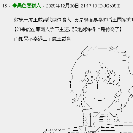
16 ： 
◆黑色葱饼人
 ： 2025年12月30日 21:17:13 ID:JQb95IEl
效忠于魔王戴肯的两位魔人，更是轻而易举的将王国军的
【如果能在那两人手下生还，那绝对称得上是传奇了】
而如果不幸遇上了魔王戴肯——
　　　　　　　　　　　　 　 　 　 　 　 　 ／／／ー―=彡イ
　　　　　　　 　 　 　 　 　 　 　 　 　 (( （　　　 　 　 　 ⌒ｰ=ミ
　　　　　　　　　　　　　 　 　 　 　 ／⌒　　　　　　 　 　 　 ⌒ヾ
　　　　　　　　　　　　　　　 　 　 /　　　　　　　{ ､　　　　　 ⌒ヽ
　　　　　　　 　 　 　 　 　 　 　 /　　　　　　　　)ハ､　　　　　　ｉ|
　　　　　　　　　　　　　　　　　〈　　　｀Ｙ八 ｀Y( 　八)八 　 　 八
　　　　　　　 　 　 　 　 　 　 　 } 　 　 ﾉ辷=-八 , -=辷'｀ヾ 　 　 
　　　 　 　 　 　 　 　 　 　 　 イ　　イぐ赱ｿ｀Y 　ぐ赱ｱ 丿　　　 
　　　　　 　 　 　 　 　 　 　 　 {　　　 ノ)　　　|　　　　 ⌒Y　　　
　　　　　　　　　　　　　　　　　乂 　 ﾉし　 　 ､｀,　　　 　 八 　 (
　　　　　　　　　　　　　　 　 　 　 ） 小､　　　＿_　　　 彡ｲ　　 ミ
　　　　　　　 　 　 　 　 　 　 　 彡ｲ 八　　 ´ ー ｀　　ノﾉ(　　丿
　　　　　　　　　　　　　　　　　　　ﾉ八ﾘ＼　　　　　 ／ |　 ）乂
　　　　　　　　　　 　 　 　 　 　 　 　 辷=个＿　 .イニニY'（
　　　　　　　　　　　　　　　　　　　　　{＼}{ {_／三: : ＼.ﾉ|
　　　　　　　　　　　　　　　　 　 　 　 ｛ﾐ　|　 __三.: : : : :.入＿＿
　　　　　　　　　　　　　　　 　 　 　 __,{つ_|_（ 　 _　 -‐
　　　　　　　　　 ,rzrzrzrzr-‐=ﾆ二＼ ｛ __＿／二二二ニニニニ