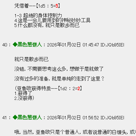
凭借着——【1d5 ： 5=
5
】
1-3 超绝的身体控制力
4.这是一会儿要用到的神秘妙妙工具
5.什么都没有，就只是散步而已
40 ： 
◆黑色葱饼人
 ： 2026年01月02日 01:45:47 ID:JQb95IEl
就只是散步而已
没错，不需要思考这么多，想做于是就做了
没有过多的准备，就是单纯的走到了这里？
（亚鲁欧获得特质——【1d2 ： 2=
2
】
1.获得了
2.没获得）
41 ： 
◆黑色葱饼人
 ： 2026年01月02日 01:56:52 ID:JQb95IEl
哦，当然，亚鲁欧只是个普通人，或者说普通的白馒头，