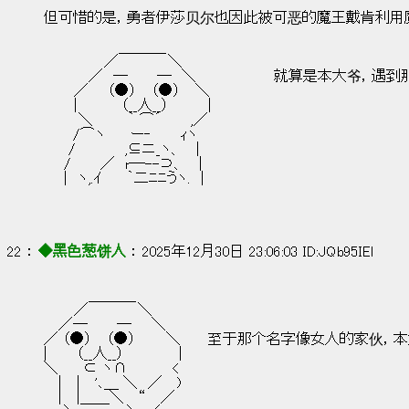
但可惜的是，勇者伊莎贝尔也因此被可恶的魔王戴肯利用
　　　　　　　 ＿＿＿_
　　　　　　／　　 　 　＼
　　　　 ／　─　 　 ─　＼                 就算是本大
　　　／ 　 （●） 　（●）　 ＼
　　　|　 　 　 （__人__）　 　　 |
　　　 ＼　 　　｀ ⌒´ 　　 ,／
　 　 /⌒ヽ　 　ー‐ 　 　ｨヽ
　　 / 　　　 　,⊆ニ_ヽ、　 |
　　/　 　 ／　r─--⊃、 　|
　　|　ヽ,.ｲ　　 ｀二ﾆﾆうヽ.　|
22 ： 
◆黑色葱饼人
 ： 2025年12月30日 23:06:03 ID:JQb95IEl
　 　　　＿＿＿_
　　　／　　 　 　＼
　 ／─　 　 ─　　＼
／ （●） 　（●）　　　＼      至于那个名字像女人的家伙，本
|　 　 （__人__）　　　　　 |
＼　　 ⊂ ヽ∩　　　　 <
　 |　 |　 '､＿ ＼　／　 )
　 |　 |＿＿＼　 “　 ／