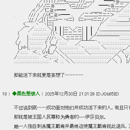
　　　　　　 　 ／} } } } } ﾉ-‐=ﾆ二二///二ﾆ）´　　━━=≦二
　　　　　 　 /)ノノニ≦¨¨¨¨⌒Yニ///二／　　━━=≦二二／.:.:.:.:.:.:
　　 　 　 ,イ／／仁≧=━━　 ｀¨¨¨¨¨´　 _＿＿ イニニﾆ／.:.:.:.:.:.
.　 　 　 /// /　//r仁≧=━━ ､　　／二二二ニニﾆ＞ ´.:.:.:.:.:.:.:.:
　　　　 '// /／{｛ |二ﾆ=ー ‐=ニ}　 {ニ=ー=ニニ/／ :.:.:.:__＿＿彡:.:.:.
　　　く´￣｀ヽ⌒ヽ|ニ|　　　　　　　　　　　 　 　 /'′:.:.:.:.:.:.:.:.:.:.:.:.:.:.:.
　　／⌒／:.:.:.:.:.:.:. ＼|┃┃|ニ＼／ニ| ┃┃　/__＿＿＿＿＿＿彡′
　〈　　 ,′:.:.:.:.:.:.:.:.:.:.（（ヽ┃|ニニ二二| ┃┃,/:.:.:.:.:.:.:.:.:.:.:.:.:.:.:.:.
　/　　 |:.:.:.:.:.:.:.:.:.:.:///ヽ:.:.:＼ニニニﾆ| ┃／´￣￣￣￣￣:.:.:.:.
.〈_/　　| :.:.:.:.:.:.:.: 〈' 〈__丿:.:.:.:.:｀ 　 _／￣￣￣｀ヽ :.:.:.:.:.:.:.:.:.
　｛_j=ト|:.:.:.:.:.:.:.:. 丿/⌒〉:.:.:.:.:.:.:.:.:.:.:.:.｀ヽ:.:.:.:.:.:.:.:.:. ＼:.:.:.
　/:.:.:.:.:.｀ :＜:.: 〈/r廴/＼＼.:.:.:.:.:.:.:.:.:.:.:.:＼_:.:.:.:.:.:.:.:.:.:.:.:.:
,/:.:.:.:.:.:.:.:.:.:.:.:.:｀ :＜:.:.:.:.:.:. ＼＼.:.:.:.:.:.:.:.:.:.:.:.:.:.:.:.:.:.
:.:.:.:.:.:.:.:.:.:.:.:.:.:.:.:.:.:.:.:.:｀ :＜ :.:. ＼＼.:.:.:.:.:.:.:.:.:.:.:.:.:.:.
那能活下来就更是妄想了…………
18 ： 
◆黑色葱饼人
 ： 2025年12月30日 21:31:39 ID:JQb95IEl
不过说到底……成功面对他们并成功活下来的人，有且只
那就是被王国人民尊称为勇者的——伊莎贝尔。
她一人独自刺杀魔王戴肯并最终迫使魔王戴肯就此退兵，