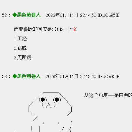
52 ： 
◆黑色葱饼人
 ： 2026年01月11日 22:14:50 ID:JQb95IEl
而亚鲁欧的回应是：【1d3 ： 2=
2
】
1.正经
2.跳脱
3.无所谓
53 ： 
◆黑色葱饼人
 ： 2026年01月11日 22:15:40 ID:JQb95IEl
　　　　　　　　　＿＿＿_
　　　　　　　 ／―　―　＼              从这个角度——是白色
　　　　　　／（●） 　（●） ＼
　　　　 ／　 　（__人__） 　 　 ＼
　 　 　 |　　　　｀ ⌒´　　 　　　|
　 　　 　＼　　　　 　 　　　　／
　 　 　 　 ／　　　　　　　　　＼
　 　　 　 |　　　・　　　　・ 　 　 ）
.　　　　　|　　|　 　 　 　　 /　 /