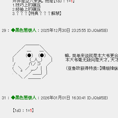
并非是空穴来风，而是【1d3 ： 1=
1
】
1.技巧上的碾压
2.经验上的碾压
3.？？？【特典？？？解禁】
29 ： 
◆黑色葱饼人
 ： 2025年12月30日 23:25:55 ID:JQb95IEl
　 　　　＿＿＿_
　　　／　　 　 　＼
　 ／　　─　 　 ─＼
／ 　　 （●） 　（●） ＼          嘛，简单来
|　 　　 　 （__人__）　 　 |          本大爷毫无疑问是天才
./　　　　 ∩ノ ⊃　　／
(　 ＼　／ ＿ノ　|　 |              （亚鲁欧获得特
.＼　“　　／＿＿|　 |
　　＼ ／＿＿＿ ／
31 ： 
◆黑色葱饼人
 ： 2026年01月01日 16:30:41 ID:JQb95IEl
【1d3 ： 1=
1
】