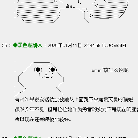
. /::::::::::::::::::::::::::::::::::::∧＼　　　　 {　 　 　 ﾉ　　＜:::::::::::::::::::::}
　:::::::::::::::::::::::::::::::::::::::::::.＿_≧ｓ。_ ｀＿_　´＜:::::::::::::::::::::::::::::/
.|::::::::::::::::::::::::::::::::::::::::::::::}　 　 　　 ＼八::::::::::::::::::::::::::::::::::::::/
..ゝ:::::::::::::::::::::::::::::::::::::::::/　　 　 　 　 |　＞::::::::::::::::::::::::::::／
　　ヽ::::::::::::::::::::::::::::::／　　　 　 　 　 ＼　　　￣￣
55 ： 
◆黑色葱饼人
 ： 2026年01月11日 22:44:59 ID:JQb95IEl
..　　　　　＿＿＿_
　　　　／　―　　-＼
..　　／　 （●） 　（●）                      emm^该怎么说呢
　／　　　　 （__人__）　＼
　|　　　　 　　｀ ⌒´　　　|
.　＼　　　　　 　　　　 ／
.　　ノ　　　　　　　　　＼
／´　 　　　　　　　　　　ヽ
有种如果说实话就会被她从上面跳下来痛贯天灵的预感
虽然多年不见，但是拉拉她作为勇者的实力不是现在的亚
所以现在还是装傻比较好。