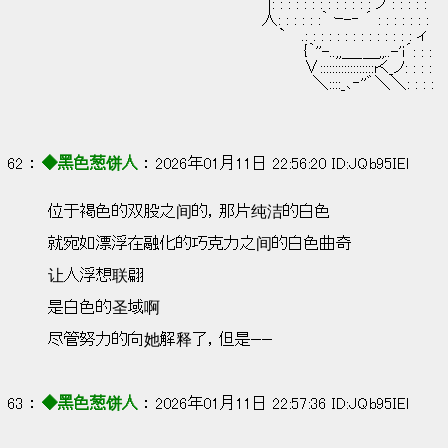
　　　　　　　　　　　　　　　　　　　　|: : : : : : : : : : : : : ノ : : : : :
　　　　　　　　　　　　　　　　　　　 人: : : : : :｀ ｰ-‐ ´ : : : : : : :
　　　　　　　　　　　　　　　　　　　　　`　 .: : : : : : : : : : : : : : ィ
　　　　　　　　　　　　　　　　　 　 　 　 　 {｀''-..,,＿_＿,,..-'i´: : :
　　　　　　　　　　　　　　　　　 　 　 　 　 ∨::::::::::::::::::rく_ノ: : : :
　　　　　　　　　　　　 　 　 　 　 　 　 　 　 ＼::::_､‐''゛＼＼: : : :
62 ： 
◆黑色葱饼人
 ： 2026年01月11日 22:56:20 ID:JQb95IEl
位于褐色的双股之间的，那片纯洁的白色
就宛如漂浮在融化的巧克力之间的白色曲奇
让人浮想联翩
是白色的圣域啊
尽管努力的向她解释了，但是——
63 ： 
◆黑色葱饼人
 ： 2026年01月11日 22:57:36 ID:JQb95IEl