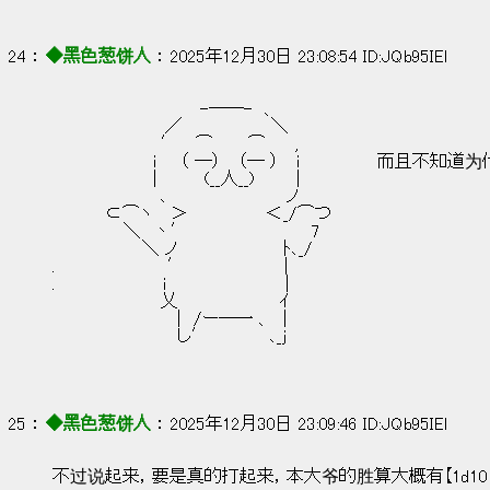
24 ： 
◆黑色葱饼人
 ： 2025年12月30日 23:08:54 ID:JQb95IEl
　　　　　　 　 　 　 　 -―─-　、
　　　　　　 　 　 ／　　　　 　 　 ＼
　　　　　　　　　′ 　⌒　 　 ⌒ 　　,
　　　　　 　 　 i　　（ ―）　 （― ）　 ｉ        
　　　　　 　 　 |　　 　 (__人__)　 　　|
　　　　　　　 　 ､　　　　　　　　 　 ノ
　 　 　 ⊂⌒ヽ　 ＞　　　　　　 ＜_/⌒つ
　　　　 　 ＼　丶′　　　　 　 　 　 　 7
　　　　　　 　＼ ノ　　　　 　 　 　 ﾄ､_/
.　　　 　 　 　 　 ′　　 　 　 　 　 |
.　　　　　　　 　 i　　　　　　　　 　 |
　　　　　　　　　乂　　　　　　　　 ｲ
　　　　　　　 　 　 |　/ー―一 、　|
　　　　　　　　　　 し′　　　　　､_ｊ
25 ： 
◆黑色葱饼人
 ： 2025年12月30日 23:09:46 ID:JQb95IEl
不过说起来，要是真的打起来，本大爷的胜算大概有【1d10 ：