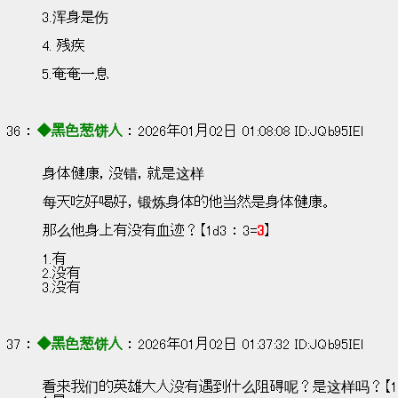
3.浑身是伤
4. 残疾
5.奄奄一息
36 ： 
◆黑色葱饼人
 ： 2026年01月02日 01:08:08 ID:JQb95IEl
身体健康，没错，就是这样
每天吃好喝好，锻炼身体的他当然是身体健康。
那么他身上有没有血迹？【1d3 ： 3=
3
】
1.有
2.没有
3.没有
37 ： 
◆黑色葱饼人
 ： 2026年01月02日 01:37:32 ID:JQb95IEl
看来我们的英雄大人没有遇到什么阻碍呢？是这样吗？【1d3 