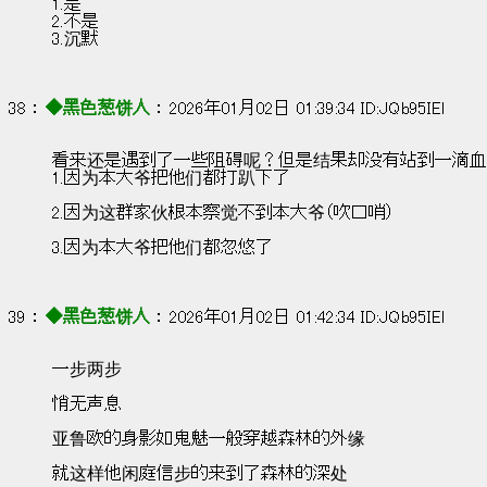
1.是
2.不是
3.沉默
38 ： 
◆黑色葱饼人
 ： 2026年01月02日 01:39:34 ID:JQb95IEl
看来还是遇到了一些阻碍呢？但是结果却没有站到一滴血就来到
1.因为本大爷把他们都打趴下了
2.因为这群家伙根本察觉不到本大爷（吹口哨）
3.因为本大爷把他们都忽悠了
39 ： 
◆黑色葱饼人
 ： 2026年01月02日 01:42:34 ID:JQb95IEl
一步两步
悄无声息
亚鲁欧的身影如鬼魅一般穿越森林的外缘
就这样他闲庭信步的来到了森林的深处