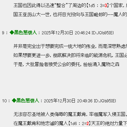
王国也因此得以迅速“整合”了周边的【1d5 ： 3=
3
】个国家
国王亚历山大一世，也将目光投向与王国毗邻的——魔人的
9 ： 
◆黑色葱饼人
 ： 2025年12月30日 20:46:24 ID:JQb95IEl
并非是完全出于想要完成一统大地的伟业，而是深思熟虑
如果想要更进一步，彻底解决即将来临的能源危机，王国
于是，大批冒险者接受公会的委托，纷纷涌入魔物之森
10 ： 
◆黑色葱饼人
 ： 2025年12月30日 20:49:36 ID:JQb95IEl
无法容忍圣地被人类侮辱的魔王戴肯，率领魔军入侵王国
在魔王戴肯和他忠诚的魔人【1d6 ： 2=
2
】天王的绝对力量