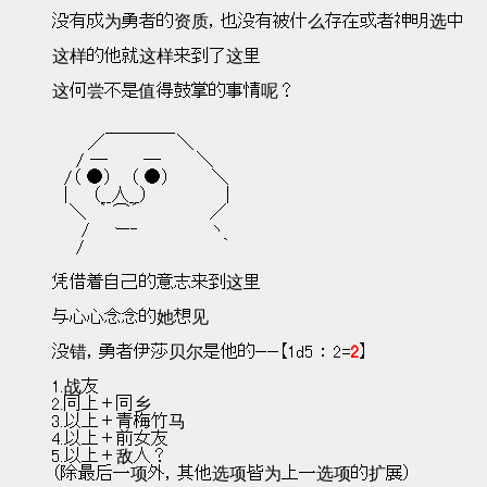
没有成为勇者的资质，也没有被什么存在或者神明选中
这样的他就这样来到了这里
这何尝不是值得鼓掌的事情呢？
　　　　 ＿＿＿＿
　　　／　　　　　　＼
　　/ ─　　　─　　　＼             
　/（ ●）　 （ ●）　　　 ＼
　|　　（__人__）　　　　　　 |
　 ＼　｀ ⌒´ 　　　　　 ／
　 　/　　ー‐　　　　　　ヽ
　　/　　　　　　　　　　　 ｀
凭借着自己的意志来到这里
与心心念念的她想见
没错，勇者伊莎贝尔是他的——【1d5 ： 2=
2
】
1.战友
2.同上＋同乡
3.以上＋青梅竹马
4.以上＋前女友
5.以上＋敌人？
（除最后一项外，其他选项皆为上一选项的扩展）