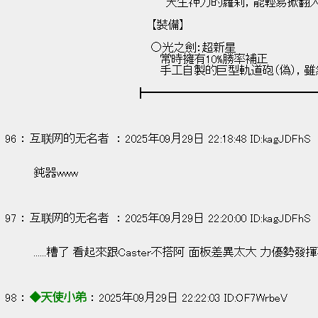
　　　　　　　　　　　　　　　　  天生神力的蘿莉，能輕易掀翻
　　　　　　　　　　　　　　　【裝備】
　　　　　　　　　　　　　　　○光之劍：超新星
 　　　　　　　　　　　　　      常時擁有10%勝率補正
　　　　　　　　　　　　　┣━━━━━━━━━━━━
96 ： 互联网的无名者  ： 2025年09月29日 22:18:48 ID:kagJDFhS
鈍器www
97 ： 互联网的无名者  ： 2025年09月29日 22:20:00 ID:kagJDFhS
......糟了 看起來跟Caster不搭阿 面板差異太大 力優勢發
98 ： 
◆天使小弟
 ： 2025年09月29日 22:22:03 ID:OF7WrbeV