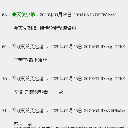
68 ： 
◆天使小弟
 ： 2025年09月28日 20:54:08 ID:OF7WrbeV
今天先到這，慢慢設定整理資料
69 ： 互联网的无名者  ： 2025年09月28日 20:54:39 ID:kagJDFhS
辛苦了(遞上冷飲
70 ： 互联网的无名者  ： 2025年09月28日 20:56:03 ID:kagJDFhS
安價: 刑警錢型幸一 一票
71 ： 互联网的无名者  ： 2025年09月28日 21:30:54 ID:V7hPlmDo
野原一票