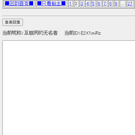
■回到首页■
■只看贴主■
1
2
3
4
5
6
7
8
9
....
27
当前昵称：互联网的无名者 当前ID：E2X1miRz