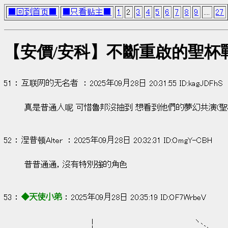
■回到首页■
■只看贴主■
1
2
3
4
5
6
7
8
9
....
27
【安價/安科】不斷重啟的聖杯
51 ： 互联网的无名者  ： 2025年09月28日 20:31:55 ID:kagJDFhS
真是普通人呢 可惜魯邦沒抽到 想看到他們的夢幻共演(聖
52 ： 涅普顿Alter  ： 2025年09月28日 20:32:31 ID:OmgY-CBH
普普通通，沒有特別強的角色
53 ： 
◆天使小弟
 ： 2025年09月28日 20:35:19 ID:OF7WrbeV
　　　　　　　　　　　　ｌ　　　　　　　　　　　　　　　　　　ヽ､