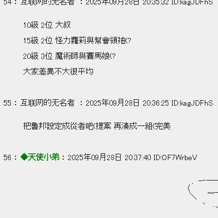
54 ： 互联网的无名者  ： 2025年09月28日 20:35:32 ID:kagJDFhS
10級 2位 大叔
15級 2位 怪力蘿莉與幫會領袖(?
20級 3位 魔術師與賽馬娘(?
大家差異不大很平均
55 ： 互联网的无名者  ： 2025年09月28日 20:36:25 ID:kagJDFhS
把魯邦設定成從者吧(提案 再湊成一組(完美
56 ： 
◆天使小弟
 ： 2025年09月28日 20:37:40 ID:OF7WrbeV
　　　　　　　　　　　　　　　　　　　　　　　　　　　　　　　 ,　-‐─
　　　　　　　　　　　　　　　　　　　　　　　　　　　　　　 〈　　　　　　＿
　　　　　　　　　　　　　　　　　　　　　　　　　　　　　　　＼　　~~￣~"'
　　　　　　　　　　　　　　　　　　　　　　　　　　　　　　　　　丶　..,
　　　　　　　　　　　　　　　　　　　　　　　　　　　　　　　　　　　　　~