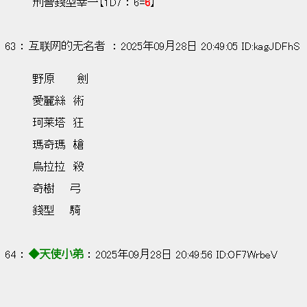
刑警錢型幸一【1D7 ： 6=
6
】
63 ： 互联网的无名者  ： 2025年09月28日 20:49:05 ID:kagJDFhS
野原　　　劍
愛麗絲　術
珂莱塔　狂
瑪奇瑪　槍
烏拉拉　殺
奇樹　　弓
錢型　　騎
64 ： 
◆天使小弟
 ： 2025年09月28日 20:49:56 ID:OF7WrbeV