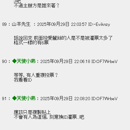
3吧
不過主辦方是誰來著？
89 ： 山羊先生  ： 2025年09月29日 22:03:57 ID:-Eviknzy
話說回來 前面投愛麗絲的人是不是被灌票太多了
格式一樣的有6票 
90 ： 
◆天使小弟
 ： 2025年09月29日 22:06:18 ID:OF7WrbeV
等等，有人重複投票？
我看看ID
91 ： 
◆天使小弟
 ： 2025年09月29日 22:08:20 ID:OF7WrbeV
應該只是複製貼上
不會有人為這個，刻意換ID灌票...吧