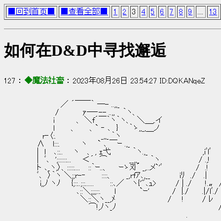
■回到首页■
■查看全部■
1
2
3
4
5
6
7
8
9
....
13
如何在D&D中寻找邂逅
127 ： 
◆魔法社畜
 ： 2023年08月26日 23:54:27 ID:DQKANqeZ
　　　　　　  ／ ´￣￣｀ ─- ..,,_
　　　　　  /　 　 　 ｧ─‐-- ..,,　 ｀ヽ、  　　　　　　　　　　　
　　　　　 i　　　　、 ＼f´￣｀ヽ｀ヽ、　＼＿,.イ 　　　　　　　　　　
　　　　　 l　　　、　　 、` ‐ ､　}　　｀ゝ,,_,＿ノ　　　　　　　　　　　
　　　 r‐〈:.　　 　 　 　 　 _,,_ ｀ヽ　　　　　　　　　　　　　　
　　 ∧　 l:::.　　 　 ヽ 　 ` ､ ￣ｰ .,_ 　　　　　　　　　　　　　　　
　　 |　l　 ､::.. 　 ヽ　 、 , ｪ弋　　　　｀ヽ.,_ 　　　　　　　　　　,iﾞl
　　 |　ﾞ､　';::::::...　　＜´　⌒　　　　__,,_　　｀ヽ   　 　 　 　 / 
　　 ト ､_ヽ,〉、:::::....　 ::｀ｰ..、 　 ｰゝﾇ}´ _,..メ`'ﾞ 　 　 　 　 
　　 ﾞ､　〉｀ヽ ＼;;r-‐　 　 ::::、　　 _,rfｱ､,__   　 　 　 iﾘ　./ 　.|
　　　i,,ﾉ ヽﾉ　　{;::..;::......　 　 ::､／　 ヽ{'"､ｭ> 　　　/ | ./　　 !
　　　　　　　　　 ､::＼;;;;::.　　 l　 　 　 `ｰ'   　 　 /　|./　　 .|/lﾞ
　　　　　　　　　　 ＼::＼ヽ__,ﾒ  　 　 　 　 　 　 / 　 ! 　 　 / ﾚ 　 l
　　　　　　　　　　　　⌒!,ﾉヽ_ﾉ  　　　　　　　　　　　　　　　　 　 /　　
　　　　　　　　　　　　　　　　　　　　　　　　　　　　　　.　　　　　　　.