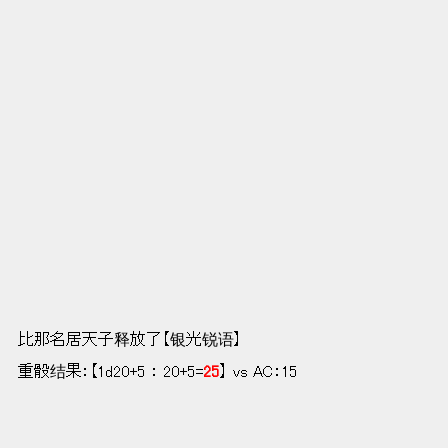
　　　　　　　　 比那名居天子释放了【银光锐语】
　  重骰结果：【1d20+5 ： 20+5=
25
】 vs AC：15