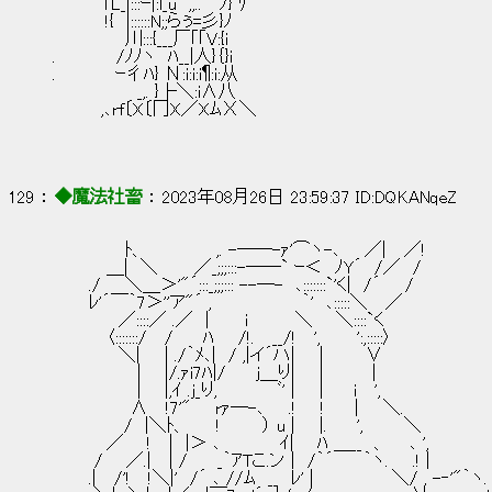
　　　　TL_|:::ｰ|:l_u　,,..　 ﾉ} ﾘ
　 　 　 !{　|::::::N;;らぅ=彡}ﾉ
　　　　　　川:::{___厂｢｢V:{i
.　　　　　/ﾉﾉヽ　ﾊ__|人}｛}i
.　　　 　 ｰ彳ﾊ} Ν:i:i:i¶:i:从
　　　　　　　_,. }├＼:i∧八
　　　　,､rf〔X〔冂X／XﾑΧ＼
129 ： 
◆魔法社畜
 ： 2023年08月26日 23:59:37 ID:DQKANqeZ
　　　　　　ﾄ、　　　　 　 ,. -──-ｧ'⌒ヽ-､　　／| 　／!
　　　 　＿|　＼　　　／_;;;:::-──` ｰ＜　ﾉY´　/／　/
　　　./　　＼＿＞'"´:::_;;;::: --─-　､:::::::`'く|　/´　　/
　　　ﾚ'´￣｀7＞''ア"´ , 　　　　　　　｀'　､:::::＼　 ／
　　　　　 ／::::／ .／　| 　　 i 　　　 ＼ 　 ＼::::`く
　　　　 〈:::::::/　 /　　 ﾊ　　/!.　 __/!　 ',　　　':,:::::〉
　　　　　 ＼|　　| ./｀ﾒ､|　/ ,|イ´ハ|　　|　 　　∨
　　　　　　　| 　 |/.ｧi7ﾊ|/　　 j＿り|　　|　　　　|　　　
　　　　　　　| 　 |,ｲ .j_り,　　　　　ﾞ' |　　|　　 i　 ',
　　　　　　 ∧ 　!7'"　　rｧ─-､　　.!　　!　　 |　　＼.　　　　　　　
　　　　 　 /　|＼ﾄ、　　 !　　　 ） u |　　|.　 　', 　 　 ＼
　　　　 ／ 　 !　 |　|＞ ､　 　　 　ｲ| 　 ﾊ ＿__　、 　 ､ ',
　　　 / 　 ／.|　 | /　　 _｀ｱTこ.ン |　/｀´　　 ｀ヽ.　　.! |
　　　.|　 /'!　 !＼|'　/´ ､ //ﾑ　__　ﾚ' |　　　　　　 ＼/ , -‐'"｀ヽ.