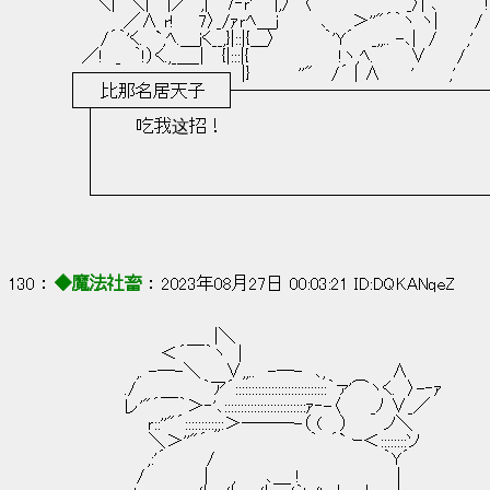
　　　 ＼|　＼|　 |／　,|￣7‐ｒ'´　|,/　〈 　　　　　　　 _〉| ､　　 　 !
　　　 　 　／∧ r!　　7〉_/ｧｒﾍ＿ｊ 　　　､　　＞''"´｀ヽ ヽ|　　　/
　　　　/´｀'く.　`,ﾍ.＿jく__,}|::|{＿〉　　 　 ｀'Y´　 _,,.. -､|　/　　 ,'
　　 ／!　_　｀!）く.,_＿_|　 {|:::|{　　　　 　　　!ヽ,ﾍ.　　　∨ 　　/
　┌────────┐ |}　　　　''" 　/´ | ∧　　 '　 　 ,'
　│　  比那名居天子   ├────────────
　└┬───────┘
　　 │　　　 吃我这招！
　　 ｜
　　 │
　　 ｜
　　 └─────────────────────
130 ： 
◆魔法社畜
 ： 2023年08月27日 00:03:21 ID:DQKANqeZ
　　　　　　　　　　　　　 |＼
　　　　　　　　　＜´￣｀ヽ　|
　　　　　　　,. -─-＼　　∨,,..　-─-　､,　　　　　 ∧
　　　　　　./　　　　　 ｀ア´::::::::::::::::::::::::::::｀ァ'⌒ヽく.　〉-‐ｧ
　　　　　　レ'"´￣｀＞‐'､:::::::::::::::::::::::::ｧ‐-〈　 　_ﾉ ∨_／
　　　　　 　　 ｒ::''"´:::::::::;;:＞───-（ (　 ）　 　 ノ＼　　　　
　　　　　　　　＼＞''"´　　　　　　　　 ｀　´` ｰ＜::::::::ソ　　　　
　　　　　　 　 ,:'´ 　 　 /　　　　　　　　 　　　　 　｀Y´　　　　　　
　　　　　　　/　　 　　 |　　,　　 ､＿ !　　　　　　　　|　　　　　