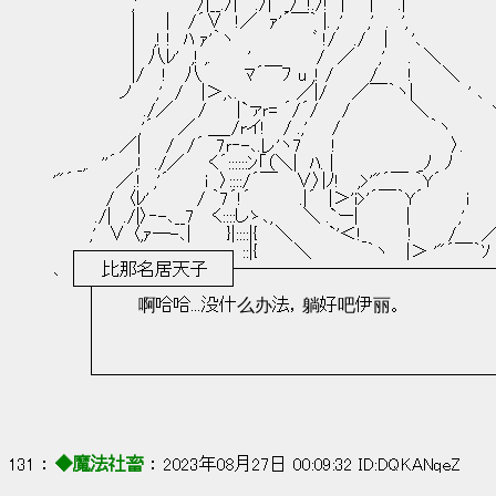
　　　　　　 ,' 　 　 　 /|__./|　 ./|　_/｀!./!　|　　|　　.|　　　
　　　　　　 |　　 |　 /´∨　!／　ｧ'´￣｀ |. ,'　　,'　.　',　　　　　　
　　　　　　 | 　,! !　ﾊ ｧ'｀ヽ 　　　　　　ﾞ !/　 ./ 　| 　 '､　　
　　　　　　 |　八ﾚ'　,! ,.　　　'　　 　 　 /　／ 　 ,' 　 .　＼　　　　　　
　　　　　　 |/ 　!　 八　　 　ﾏ´￣ﾌ u ,! /　 　 /　　 !　　
　　　　　 ノ　　,'　/ 　|＞,､. 　 　 　 ／|/　　／￣｀ヽ|　 　　　' ､
　　　　　　 　./／　　/　 　|`ァｒ= ´/´/ 　 /　　　　　＼ 　　　　 ヽ
　　　　　　　,'´　　／　＿_/rイ!　 / .,'　　/　 　 　 　 　 
　　　　　 ／|　　/　/´　7ｒ‐-､.レ'ヽ7　 　!　　　　　 　　　　
　　_,.　''´　 ,!　./／　　く´::::::ﾝ「（＼|　ﾊ. |　　　　　 　 
'"´　　　 ／.!　,'´　 　 i　〉::::/´￣　 ∨〉|ﾉ! 　,>'"´￣ ｀Y´　　　　 
　 　 　 /　〈ﾚ'　　 　 / ｀7´!´　　　　.|´　|＞'i>'´￣｀Y´　　　 i 　　
　　　 ./|　./|〉‐-､__7 　く::::しゝ､, 　　＼ .`ー|　　 　 |　　 　 ,'　　
　　　,'　∨ 〈,ｧ─-､|　 　 }|::::|{　 ＼ 　　 `'＜!_ 　 　 !　 　 /　　
　┌────────┐::|{　　　＼　　　　 ｀ヽ　 |＞ '"´￣｀ｿ
､ │　  比那名居天子   ├────────────
　└┬───────┘
　　 │　　　 啊哈哈...没什么办法，躺好吧伊丽。
　　 ｜
　　 │
　　 ｜
　　 └─────────────────────
131 ： 
◆魔法社畜
 ： 2023年08月27日 00:09:32 ID:DQKANqeZ