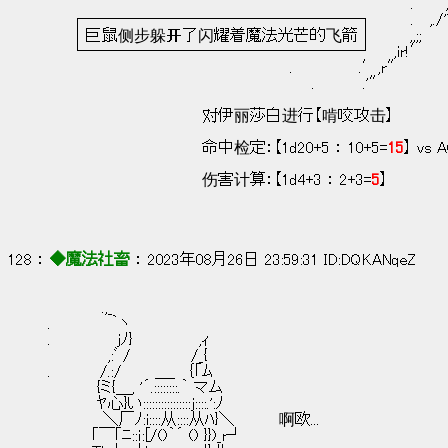
　　　　　　　　　　　　　　　　　　　　　　　　　　　　　　　　　.　 　 ,, 
　　┌─────────────────┐ 　　　.　 ,./'
　　│巨鼠侧步躲开了闪耀着魔法光芒的飞箭│ 　　  ,,;;
　　└─────────────────┘ 　 ,ir!′
　　　　　　　　　　　　　　　　　　　　　　.　　　　　　.′,r″
　　　　　　　　　　　　　　　　　　　　　　　　.　 　 　 .'″
　　　　　　　　　　　　　　对伊丽莎白进行【啃咬攻击】
　　　　　　　　　　　　　　命中检定：【1d20+5 ： 10+5=
15
】 vs 
　　　　　　　　　　　　　　伤害计算：【1d4+3 ： 2+3=
5
】
128 ： 
◆魔法社畜
 ： 2023年08月26日 23:59:31 ID:DQKANqeZ
　　　 　 .,_
.　　　　　 ｀ヽ
.　　　　　　jﾉ}　　　　　　,ｨ
　　　　　 ,:ﾞ /　　　　　 /_{
.　　　　 /.:/　　　＿_　｛｢ﾑ
　　　　 {ミ{＿, '´.::::::::.｀ マム
　　　　 ﾔ心}い::::::::::::::::j::::.':ﾉ
　　　　　＼厂ﾉ:i::::从::::从ﾊ}＼　　　　啊欧...
　　　　｢￣｢ﾆ::ｉ:[/()｀´ () }})_r┘