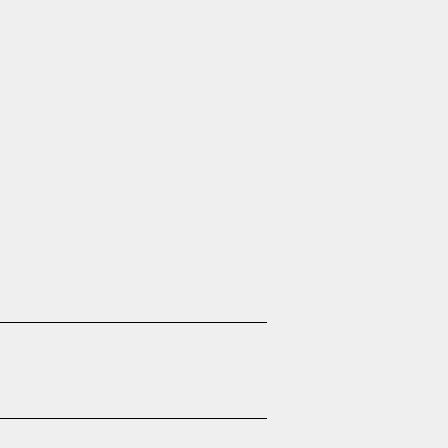
──────―─────―――──―――
─────―─────────―――