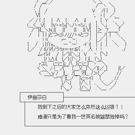
　　　 　 　 ./　__／／　　　　　　　　　　　＼ ＼ 　 、
　　　　 　 /　/⌒ ′　　　　　　　　 　 　 　 /⌒ヽ　＼
　　　　 　 '，.{ 　/　　　　　　　　　　　　 　V 　 /} } 　 }
　　　　　 　Ⅵ　′　　　　　　　　　　　　 　'，　! { 　／、
　　　 　／ / { _{　　|　∧ 　{　　.∧ 　i{　 　 ， {　Y 　､⌒　、
　 　 　(___く__ V{　　|Vゝ=ﾐx{＼/ゝ=ﾐx'，ｌ| 　|､ ＼j　 　＼／
　　　 　 ./^^}廴＼N_{{　　}}＾　　{{　　}}.Ⅵ 　|＞　７＿＿「
　　　 　/　　|　| | jとつ=彡////ゝ=とつ | 　|⌒ /{´| 　＼
　　　　 　 　, 　! !(　　 　 rｰ ⌒ｰ､ 　 　 ﾉ 　|_／ .{ 　､　　＼
　　　　{ 　 / 　j {介s。　　ー ＾ー' _　イ ｌ| 　|　|　.{　　＼　　}
　　　　{_／ 　/ ｌ{/И/うぅｧ=‐t=≦{ ､ 　人　!　!　 　 　 　 ､/
　　　　　　　厶イﾚ} 　 /　{／}i{＼_」　V　　ヽ　{＼}
　　　　　　　　　|ハ∧i{ 　{／{；}＼_} 　} i{ 　l＼}
　　　　　　 　rユ{_￣辷辷]j _八__}辷辷]⌒ヽ⌒＼
　　　　　　　く ＼　/ {__ ノ{⌒　{＿乂__}＼／}}／_] 　 　 |{／
　　　　　　 　く⌒＼V / 　廴　ﾉ{＿ ﾏ廴 ﾉ＞{_／ 　 　 //
　　　　　　　 　 ￣⌒ｰ冖|＾廴ノ￣ }辷=イ{　　{　　　　//
　　　　　　　　 　 　 　 　 }/＼{　 　}/＼ {　､ 　＼__／./
　　　　　　　　　　　　　　{＼__ﾉ　　.}/＼_} 　.＼＿　／
　┌────────┐ ¨　　 　¨¨¨¨
　│　  伊丽莎白   　 　 ├───────────
　└┬───────┘
　　 │　　　 我倒下之后的大家怎么突然这么凶狠？！
　　 ｜
　　 │　　　 难道只是为了看我一世英名被鼹鼠毁掉吗？
　　 ｜
　　 └─────────────────────