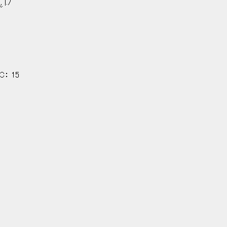
|./
"
AC： 15