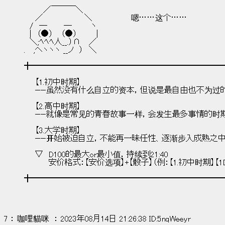
　　　 ／￣￣￣＼
　　／　　　　　　　 ＼　　　　　　　嗯……这个……
　/　─　　　─　　　 ヽ
　|　（●）　 （●）　　 　|
　＼;ﾍﾍﾍ人__.）∩　 ／
.　 ,ヘヽヽヽ __ノ　）　＼
╋━━━━━━━━━━━━━━━━━━━━━━━━
　　【1.初中时期】
　　——虽然没有什么自立的资本，但说是最自由也不为过
　　【2.高中时期】
　　——就像是常见的青春故事一样，会发生最多事情的时
　　【3.大学时期】
　　——开始被迫自立，不能再一昧任性、逐渐步入成熟之
　　▽　D100的最大or最小值，持续到21:40
　　　　 安价格式：【安价选项】+【骰子】（例：【1.初中时期】【1D10
╋━━━━━━━━━━━━━━━━━━━━━━━━
7 ： 咖哩貓咪  ： 2023年08月14日 21:26:38 ID:5nqWeeyr