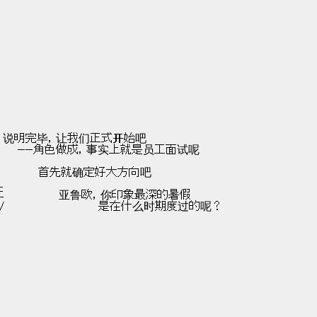
iヽ　　　　　说明完毕，让我们正式开始吧
/ヽ　　　　　　　——角色做成，事实上就是员工面试呢
ﾆﾆ ヽ　　　　　首先就确定好大方向吧
L
ﾆﾆﾆﾆﾆ　　　　　　　亚鲁欧，你印象最深的暑假
ﾆﾆﾆﾆﾆ/　　　　　　　　　　　　是在什么时期度过的呢？