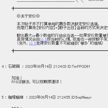
　　ﾆﾆﾆﾆﾆﾆﾆﾆﾆﾆﾆﾆﾆﾆﾆﾆﾆﾆﾆﾆﾆﾆﾆﾆ＼ ＼　｀ー……一 　
╋━━━━━━━━━━━━━━━━━━━━━━━━
　　◎关于安价◎
　　本次帖子并不打算单纯的靠多数决敲定安价选项，
　　而是打算用【安价内容】+【骰子出目】这样的方式来决
　　骰出最大or最小数值的行动会当选——如果安价数量
　　具体情况会由
>> 1
按当时的心情，或者也一样按骰子来
　　（另外，
>> 1
觉得安价数量不可能碰到‘够多’的领域）
╋━━━━━━━━━━━━━━━━━━━━━━━━
4 ： 石破鋼  ： 2023年08月14日 21:24:03 ID:TmPPGD61
加油！
R18沒辦法，可以挑戰擦邊球！
5 ： 咖哩貓咪  ： 2023年08月14日 21:24:55 ID:5nqWeeyr