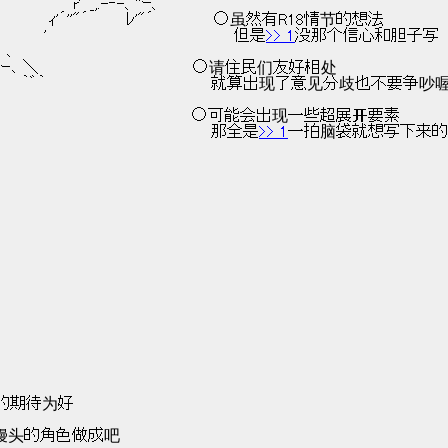
　　　　　　　　　　 r'´_,.-‐-、''ｰ、
　 ｀ヽ、｀＼　　　　　　　　　　　ｨ'´''"´ 　 　 ﾚ'"´　　　　　 ○虽然有R18情节的想法
ヽ,＿　　　　　　 　'　　　　　　　　　　　　　　　　　但是
>> 1
没那个信心和胆子写
 ､
　　 '‐、 「´￣"''ｰ､ ＼　　　　　　　　　　　　　　○请住民们友好相处
　　　　　　　　　｀′　　　　　｀゛｀　　　　　　　　　　　　　　　就算出现了意见分歧也不要争吵
　　　　　　　　　　　　　　　　　　　　　 ○可能会出现一些超展开要素
　　　　　　　　　　　　　　　　　　　　　　那全是
>> 1
一拍脑袋就想写下来的
多的期待为好
始白馒头的角色做成吧