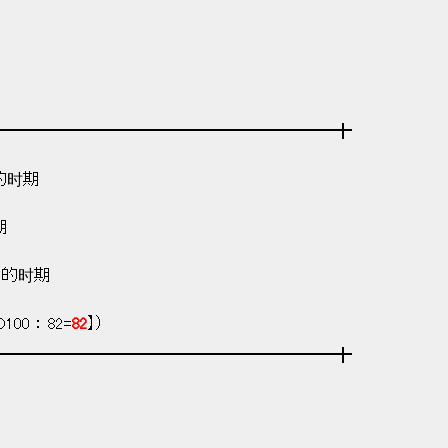
━━━━━━━━━━━━━━━━━━━━━╋
的时期
期
中的时期
0 ： 82=
82
】）
━━━━━━━━━━━━━━━━━━━━━╋