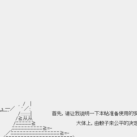
　　　　　,　/　 |
_ｭ ―／　　' ／::
´￣￣´　　 /:::::::::::|　　　　　　首先，请让我说明一下本帖准备使用
　　　　　　/≧从从
　 　 　 　 　 /ﾆﾆﾆﾆﾆ≧　　　　　　　　　　　　大体上，由骰子来公平的决
　　 ,ﾆﾆﾆﾆﾆﾆﾆﾆﾆﾆ≧=-
　　 ／ﾆﾆﾆﾆﾆﾆﾆﾆﾆﾆﾆﾆﾆﾆﾆﾆ≧=-