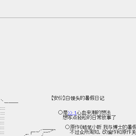
.::.:（　　　,.--´⌒ヽ、　　　　　　　　　　　　　　【安价】白馒头的暑假日记
:　　　　｀ー――
::::
::::::::::::::::　　　　　　　　　　　　　　　　○是
>> 1
心血来潮的想法
:::::::::::::::::::::　　　　　　　　　　　　　　　　 　想写点轻松的日常故事了
:::
　　　　　　　:::::::::::::　　　　　　　　　　　 ＿＿__　　　○原作《蜡笔小新 我与博士的暑
　　　　　　　　　　:::::::::　　　　　　 __┌‐ｰ'´,--‐'"´　　　　不过众所周知，改编作