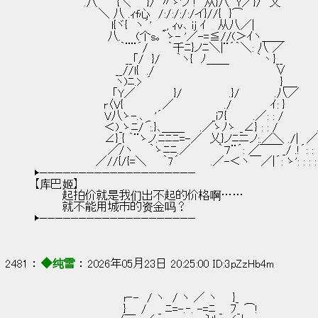
　　　　　 　.八　　 {＼　　}/´〃ゞ'ノ !　从}八｀Y／}/　乂
　　 　 　 　 　 ＼ 八 .ｨf心　/:/:/:/:/イ}//{　}⌒
　　　　　　　 　 　l{ヾ{　ヽ´'　 _, ｨｖ､ ij ｲ　 从八／|
　　　　　　　　　 八. 　 (个s｡｀ゝ- '／-=≦//(＞ｲヽ＿＿
　　　　　　　　　　　｀¨¨´/　　 ｀千ﾆ}ノﾆ＼|¨´｀＼: 八 ／
　　 　 　 　 　 　 　　__「/　}/　　｀ヽ{　ﾉ＿＿　　　 ｀丶}__
　　　　　　　　　　 __//l{　./　　　　　　　　　　　　　　　 ∨
　　　　　　　　　　 ヽ)ﾆ.> ´　　　　　　　　　　　　　　　　 }＿_
　　　　　　　　　　「Y／　　　 　 }/　　　　　　.}/　　　　 .八／
　　　　　　　 　 r〈V{　　　　　／　　　　　　 ./　　　 　 ｲ: }
　　　　　　　　　V八ゝ-.､ _ '´　　　 　 　 _iﾌ{ 　 　 .／: : /　　　　　
　　　　　　　　　＜)_ゝﾆ/´:.}､＿＿　　.／ゝﾉゝ _∠} : : /　　　　　.∧
　　　　　　　　　∠}_{ ｀¨ゝノ.ﾆﾆﾆ=-／　乂}ノﾆニノ:.／＼ ./|　／ゝ:
　　　　　　　　　 ／/ヽ　　｀ゝﾆﾆ.／　　　 ｀７¨´: ／￣￣_/ .!´: : : :
　　　　　　 　 ／//{/{=＼　　｀7´　　　　.／-＜ヽ￣／|´: ゝ': : : : 
▶————————————————————
【库巴姬】
        起拍价就是我们出不起的价格啊……
        就不能用城市的资金吗？
▶————————————————————
2481 ： 
◆纯雪
 ： 2026年05月23日 20:25:00 ID:3pZzHb4m
　　　　　　　　　　　 r‐-　/ ヽ　/ ヽ ／ ヽ　　}_
　　　　　　　　　　　 } 　 /　 _ ﾆ=-.‐. -=ﾆ _　ﾌ_ ⌒!