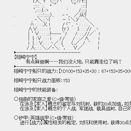
　　　　 　 ｌ:人　Ｙ 　(:::::ｿヽ　　´(::::ｿ) f:::|
　　　　　　:::::::｀::.. 　･｀~　　　 .　｀~ 　.:::::|
　 　 　 　 ‘;:::::::{:::ゝ　　　　　 ' 　 　 /:::::j
.　　　　　 　 ;::::::':;:::::〉、　　- ‐,、 ／:从ﾘ
　　　　　 , .‐.＼:::ヽ{　　　　ｰ ヽ＼У: : ＼
.　　　 　 ﾊ : : : :乂 l　　 　 /ヾ^ 、ヽ.: : : : ,＼
　 　 　 ∧∨: : : : : :!　　　 {Y 〉　 　}: : : ://　,ヽ
　　　　 | ‘ ∨: : : :.:.ﾄ---- `/　　 /: : :.://／　 l
　　　　 |　{: :∨ : : : ｌ　　 /:/　　 / : :／∧　 　 l
　　　　 ｌ　{: : ∨: : : ヽ／: :{　 　〈.:／　/　` 　　l
　　　　/ 人: : :.＼:／-＼: ‘， 　 ∨／ 　 　 　 l
▶————————————————————
【姐崎宁宁】
        有点麻烦啊……我们没火炮，只能靠走位了吗？
▶————————————————————
姐崎宁宁船只的战力：【1D100+153+35+30 ： 67+153+35+30
姐崎宁宁船只战力面板：153
姐崎宁宁的技能装备：
○扭曲的家庭之爱（C+级·常驻）
    在涉及【家人】概念的鉴定与对抗时，获的30点加值。
    在涉及【家人】概念的个人战、军团战、载具战时，自己
○护甲：英雄战甲（C+级·常驻）
    进行【战力】属性相关的检定，对抗和使用时，获得30