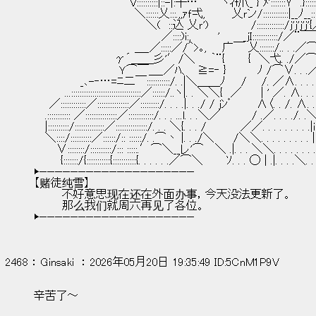
　　　　　　　　　 　 　 V::::::::::|::-|:┼…　　　ヽｨf爪_ } ﾒ':::::::Ｙ　.}::::::::
　　　　　　　　　　　　　＼::::::乂:::.,,ｧｆ弌,　　　 乂ｒン/::::::::::::|__ﾉ__::::::ﾉ::
　　　　　　　　　　　　　　 ＼(　::込 乂ｒ')　　　　　 /:::::::::::::/j'j'j'j'{／::::
　　　　　　　　　　　　　　　　 ／::::)i:,　　　 '　　　_jＩ::::::::::::/
　　　　　　　　　　　　　＿_／:::::／/＾>｡,　　广￣ 乂:::::::/.. . .／
　　　　　　　 　 　 γ´＿＿彡'′/＼　　｀¨{　　　{　＼弋. ./／⌒＼
　　　　　　　　　　　Ｙ⌒￣＿_／ﾊ、　≧=‐ }　　　　ﾉ /⌒∨. . .／
　　　　　　_､-‐…=ﾆ二￣:::::::::::/. .|＼＿＿ﾉ　　/ 　 /. ／∧. . . . . . 
　　　　...:::::::::::::::::::::::::::::::::／::::::/..ヽ|. . ＼＼{　／　　 | ' ／. ∧. . . . 
　　／::::::::::::／:::::::::::::::／:::::::::/. . . .|. . ./ / jﾝ゜　　　∧〈. . /. ∧. . . .
　 .::::::::::: ／:::::::::::::::／::::::::::::/. . . ...l. . .＼／　　　　/ .／. . . ./. .＼.
　 |::::::::::/::::::::::::::／:::::::::::::::/. . . ＼{. . . /　 　 　 ／／. . . . . . . 
　 ＼::::/::::::::::／::::::/:: ::::::/. .⌒丶 |. . ./＼　　 /＼＼. . . . . . . . . |
　 　 ∨::::::::/::::::::::/::: :::::.′⌒＼__レ'⌒　 ＼ .|. . . ＼＼. . . . . . . .
　　　 {:::::::/{:::::::::::{:::::::::::{. . . . . .／⌒＼　　　ｿ. . . ◯ | .|. . . .＼. . 
▶————————————————————
【赌徒纯雪】
        不好意思现在还在外面办事，今天没法更新了。
        那么我们就周六再见了各位。
▶————————————————————
2468 ： Ginsaki  ： 2026年05月20日 19:35:49 ID:5CnM1P9V
辛苦了～