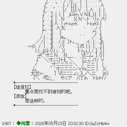
　　　　　　　 　 　 /.: .: .:_｀.: ./.: /|.: .: .:| .: | .: .: .: ∧
　　 　 　 　 　 　 √ .: ._｀.: ..:|: / ［:|:|.: .| .: |..: ..: .: .:∧
　　　　　　　　　 √.: ._｀.: .: .:|/　 [:|:|:∨ .: |.:∧ .: .|.: |:
　　　 　 　 　 　 √.: .].: |.:〈..:|　 jI斗ｈ:∨Ν廴}:|.: |.: |:ｉ
　　　 　 　 　 　 [.: .: .].: |.: .Ν ´　 乂Ν＼ト　リィ.:/り
　　　 　 　 　 　 [..: ..:]|:∧.: | rトｋzrK　 　 トｋzK}.:|
　　　 　 　 　 　 [..: ..:]|.: ∧戈: : : :　　　丶　: : ノ ｲ
.　　　　 　 　 　 厂.: .]|.: .: .|　　　　　　　　 　 勹.: ]
　　　　　　　　 /.:| .: .]|.: .: .|ih｡,　　 　 ｀ ´ 　 ／.: .]i
　　　　　　　／./:| .: .]|: .: /,:ｉ|　〕ト｡.,_　　 .イ.: |.: .:.]|ｉ
　 　 　 -=彡: /.: | .: .]|.: .: /,ﾘ　　　　［:爪 |.:|.: |.: .:.].:|
　　　　　　　{.:|.:_jI斗〈〉|.:i.: .乂　　　 卜ｈ｡Ｌ} /.:].: ].:|
.　　　　 　 　 rfく^寸ニΝ.: .:Ν＿_　　 Ⅵﾆ厶: ].:〈〉}
　 　 　 　 　 √　＼寸ﾆﾆ〕ト廴＼ ｀　´［ﾆ∠ィ7/ ∨
　　 　 　 　 /　　 　´_寸ニニニニ＼　 厂ニニ |　 |
　　　　 　 厶　　　　 ´ _寸ニニニﾆ-∨ﾄk二ニ |　 乂
　　　　　 戈竺=-___　　｝ Ⅵニﾆﾆ∠i_入ノ＼ニ　　｣K〉
.　　　　 　 〈＼　弌辷__ 　 やﾆア　 /i丁iｈ　´ト{rfイ/
▶————————————————————
【缇亚拉】
        重点是找不到谁拍的吧。
【波纹】
        是这样的。
▶————————————————————
2487 ： 
◆纯雪
 ： 2026年05月23日 20:32:30 ID:3pZzHb4m