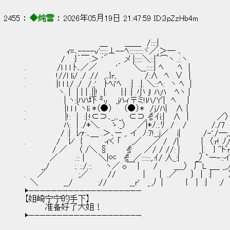
2455 ： 
◆纯雪
 ： 2026年05月19日 21:47:59 ID:3pZzHb4m
　　　　　　　 　 　 　 　 ＿　　　＿＿　/::::|
　　　　　　　 ｨ=､----v'::::;⊥--ﾍ:::::::::ヾ／;＞― ､
　　　　　　 /　 :}｀￣:＞ '´　　　メ |:::::＼::|＾⌒ヽ .:.ヽ
.　　　　　 /l l l ﾄ､／／ 　 　 '´　　＼__:::::| ﾍ　　 ﾍ　|
.　 　 　 　!//l li/ ./ .//　,､}r、　 　 　 /:∧　ﾍ　∨　|
.　　 　 　 |l l l./ ./　/.;'　 ﾄﾍi'ﾍ　 :|　.|. ＼::ﾍ:　ヽ ﾍ　|
　　　　　　ヽ. |　| | | .||!　|.　　 |:| :| .小 j! ﾊ;ﾊ 　ﾍヽ |
　　　　　　　| ヽ:|ﾊﾊ圷 ㍉　 ,jﾊィ〒ミ!lﾊ/Yﾞ|　ﾍ　　|
.　　 　 　 　 |l l l｀ヽli *（●） 　 （●）*　/j/ﾊ| 　∧ |
.　　　　　 　 |!:　|　:|:!⊂⊃､_,､_,　⊂⊃,ξｲi:| 　∧　|　　　　　／〉
　　　　　　　ﾊ:　| ./*＼.　　ゝ._）　　／|*ﾉ.:.ﾘ　/ 　/　 　 　 /./7
　　　 　 　 / :|　ﾚｧ:､＿ .＞､ー ,. イ　ﾉ:7!_;j／　 i|　　　　/-'./―
.　　 　 　 /　 ﾚ'　{　　 　 ィく 「 　 ,／ 　 ／ /　/|　　 　 |　〈:r! ﾉ,
　　　 　 / ／　　〈 /＼ §　　　ξ 　 ／/ / //: | 　 　 _|.　 } ^ド
　　　　 ／　　　.::｜ 　 ＼|∝　ξ ／::::::,.ｲ/ 人_:|　 　 _ﾉ `ー-::
　　　_,/　 　 　 :. :./.::　 　ヽ／ o￣ |　　 /　 　 ____〉　厂L ＿_ _
.　　／　 　 　 　 ;／　　　 // 　 　 　 |　　｜ .／　　 ｝　|　:|　　　
　＼　　　　 __/　 　 　 ://　　　　__r' 　_丿 |　　　　{　 |　:|　　:/
▶————————————————————
【姐崎宁宁的手下】
        准备好了大姐！
▶————————————————————