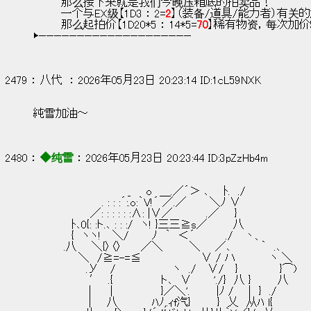
        那么接下来就是我们今晚压箱底的拍卖品！
        一个与EX级【1D3 ： 2=
2
】（装备/道具/能力者）有
        那么起拍价【1D20*5 ： 14*5=
70
】稀有物资，每次加价
▶————————————————————
2479 ： 八代  ： 2026年05月23日 20:23:14 ID:1cL59NXK
純雪加油～
2480 ： 
◆纯雪
 ： 2026年05月23日 20:23:44 ID:3pZzHb4m
　　　　　　　　　 　 　 _　　o　＿.／´＞ ､ 　 ﾄ.　./
　　　　　　　　　. : : :´:.o:｀V!´ ／.／　　　＼ﾉ ∨
　　　　　　　 ／: : : : : :∧: |∨／　 　 　 .／　　}
　　　　　ﾄ､0{: :ト.､ : : :/　ヽ! }三三≧s／ 　 　 八
　　　　　{　ヽヽ!　 ＼/　　　ﾉ　｀　＜´　　　　./ 　丶、
　　　　.八 　 ＼{〉〈〉　　 ／＼　　　 ＼ 　 ／､　　 　 ｀　.､
　　　　 　 ＼　/≧=-=≦　　　 　 　 　 ∨ / ハ　　　　 ヽ ＼
　　　　　 　 .У　 /　　　　　　　 ヽ　./　 ∨/　 }　　　　　 }⌒)
　　　　 　 　 ′　.{ 　 　 　 　 ト､　∨　 　 './}　八 }　　　 八
　 　 　 　 　 |　　 | 　 　 　 　 }／＼'.　　　 |ﾉ / 　 |　}　./
　 　 　 　 　 |　　八　　　　 ﾊﾉ,.ｨf汽}　　　 }　乂　从ﾊ l{