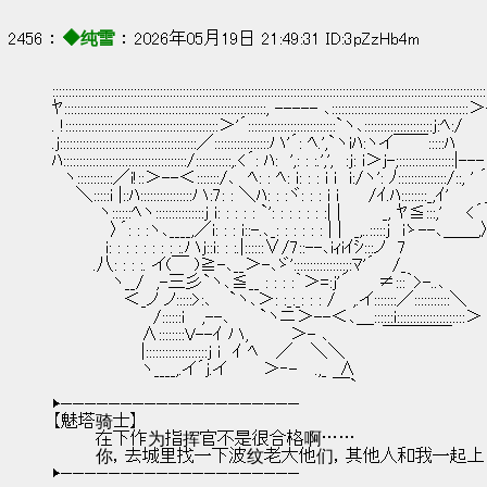
2456 ： 
◆纯雪
 ： 2026年05月19日 21:49:31 ID:3pZzHb4m
::::::::::::::::::::::::::::::::::::::::::::::::::::::::::::::::::::::::::::::::::::::::::::::::::::::::::::::::::::::::
ﾔ::::::::::::::::::::::::::::::::::::::::::::::::::::::::::::::, ----- ､::::::::::::::::::::::
. !:::::::::::::::::::::::::::::::::::::::::::::::＞'´:::::::::::::::::::::::::::`ヽ､:::::::::::::::::::::j:ﾍ:/
.j::::::::::::::::::::::::::::::::::::::::::／:::::::::::::::::ハ'´: ﾍ.',`ヽiﾊ:ヽイ￣￣:::::ﾊ
ﾊ::::::::::::::::::::::::::::::::::::::/:::::::::::,.<´: ﾊ:　',: : :.',',　:j: i＞j-;:::::::::::::::::|--
　ヽ:::::::::::／i!::＞--＜:::::::/､　ﾍ: : ﾍ: i: : : i i　i:/ヽ': ﾉ:::::::::::::::/::,
　　＼:::::i |::ﾊ::::::::::::::::ハ:7: : ＼ﾊ: : :ヾ: : : i i　　 /ｲ.ﾊ::::::::_,ｲ'　　
　　 　 ヽ::::::ﾍヽ:::::::::::::::j i: : : : : `': : : : : : :| |　　　 _, ﾔ≦:::,'　　<´
　　　 　 〉´: : :ヽ､____,／i: : : i::-.､_: : : : : : | |　_,..:::::j　iゝ--､＿＿,
　　　　 i: : : : : : : : :.ハj::i: : :.|::::::∨/7::--､iｨiｲｼ:::ノ　7
　　　 .八: : : :. イ(￣ )≧-､__＞-､ゞ'::::::::::::::::;:ﾏ'´　 /_
　　　　　ヽ__/　,-三彡`ヽ､≦__ : : : :｀＞=:j'´　　 ≠:::｀>-..､
　　　　　　＜_ノ ノ:::::>:､　 `ヽ､＞: :_:_: : : /　 ,.イ:::::::／:::::::::::＼
　　　　　　　　 /::::::i　 ,--､　　 `ヽニ＞--＜､＿::::::i:::::::::::::::::::::＞
　　　　　　　 ∧::::::::V--ｲ ハ,　　　 ＞- ､　　　　 ￣￣￣￣
　　　　　　　 |:::::::::::::::::::j i　ｲ ﾍ　 ／　 ＼＼
　　　　　　　 ヽ____,.イ´j.イ　　　＞‐-　 .,_　∧
　　　　　　　　　　　　　　　　　　　　　　　 ￣`
▶————————————————————
【魅塔骑士】
        在下作为指挥官不是很合格啊……
        你，去城里找一下波纹老大他们，其他人和我一起
▶————————————————————