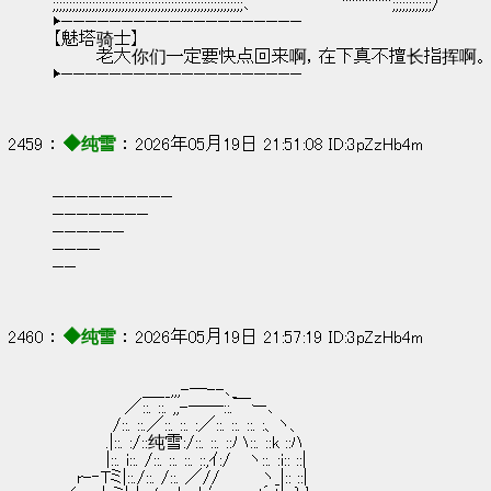
;;;;;;;;;;;;;;;;;;;;;;;;;;;;;;;;;;;;;;;;;;;;;;;;;;;;;;;;;;､　　　　　　　`''''''''''''''';;;;;;;;;;;;/
▶————————————————————
【魅塔骑士】
        老大你们一定要快点回来啊，在下真不擅长指挥啊。
▶————————————————————
2459 ： 
◆纯雪
 ： 2026年05月19日 21:51:08 ID:3pZzHb4m
——————————
————————
——————
————
——
2460 ： 
◆纯雪
 ： 2026年05月19日 21:57:19 ID:3pZzHb4m
　　　　　　　 ＿__,,,-―--､_
　　　　　　／::. ::. ,,-――::.￣ー､
　　　　　/::. ::.／::. ::. :／::. ::. ::. :、ヽ、
　　　　 .|::. :/::纯雪:/::. ::. ::ハ::. ::k ::ﾊ
　　　　 |::. i::. /::. ::. ::. ::,ｲ:/　 ヽ::. :i:: ::|
　　r-‐Tミ|::./::. /::. ／//　　　 ヽ_|:: ::|