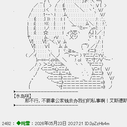
　　　　　　　　 __ r 〈￣　／: : : : : : : : : 〕iト: :.く└┐
　　　　　　 ／: : ｛　 >　/: : :l{: : : : :＼ : : : : ヽ: :V {　>
.　　 　 　 /: : : : :.l く 　 !: : : ﾔ: : : : : : ＼: : ヽ‘,: :V/
　　　 　 /: : : : : :1‐-ヽ.l: : : :.ﾑ: : : : : : : : : : : : :′:V/
　　　　 .ﾞ: : l{: : : :.} )): : !: : :l: l ‘:. : : : : : : :､: : : :.!: :.',:,
　　　　 l: : :i{: : : : !((: : :|: : : : !　 ＼ : : : : :ﾑ＼: :!: : :!:',
　 　 　 |: : :i{: : : : !ノ: : :!: : : !:!　　￣ ﾞ'ミ=ｰ ﾞ,x=ﾐ: : : !
　　　　 |: : :i{: : : :☆: : : : : : :ｌ　ィう芯ヽ　　 ん} }:／: !
　　　　 ﾔ: : : : : : ﾑ､: : rV: : :. ` 乂ツ　　　 ゞ'' 1: l: .ﾞ
　　　　　Ⅵ: : : :.Ⅵ:',`'く:､V: :ﾑ　　　　 　 __` 　 :./: l
.　　 　 　 Ⅵ: : : : V:{　　｀.ﾑ: ﾑ　　　　 i⌒ｿ ／/: : l
　　　　　　 〉: : : : : ヽ:.　　l　ヾ::≧s｡,_　`　.ｲニ}!: : :',
　　　　( ／:ｲ : : : : : !＼ ノ 　⌒i～v‐ ) ﾏニﾆ/ﾆYV:.、
　 　 　 　 　 }r-==-<ｨi=}h､ ＼　 　.! ol　 ﾏﾆ寸ツV`'ｰ- '
　　 　 　 　 /: > ＞ﾆ心ﾆﾆ}h､ 　　 ヽ ヽ 　ﾟﾏﾆニﾆ)
.　　　 　 ／: :/ くニニ=心ﾆﾆム 　 　 　 :. 　 Vﾆ=｛　V/
　　　　　 　 /　　 `'ｰ=ﾆﾆﾑニ=ﾑ 　 　 ',　',　ﾑニﾆ}!　V/
　 　 　 　 ｡ﾟ　　 　 くニニﾆ}!ニニﾆ=-　.,_　 /ニニﾊ 　 V/
　　　　　/ 　 　 　 　 `'ｰ=ﾆ}!ﾆニニニニニニニニ=}! 　 !
　　　 　 {　　　　　　　　 `寸ニニニニニニニニニ=}!　ノ
▶————————————————————
【水岛咲】
        那不行，不要拿公家钱去办我们的私事啊！艾斯
▶————————————————————
2482 ： 
◆纯雪
 ： 2026年05月23日 20:27:21 ID:3pZzHb4m