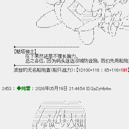
　　　　　　　　　　.', 　　,､ュ,/.　　,r:.､　　　　 l　.ﾘr';,',　　 r' ∠:!,r'
　　　　　　　　　　 .｀''''f`'''ﾞ/　 .／::::/＼　　 .i　　'` .ﾘ:-‐'r'´　`
　　　　　　　　　　　,､-l,　 l　　＼::::l,　　,>:､,,L.､ィ''l　l弋´　 ,...,　　　
　　　　　　　　 .,.r:'´　　',　l　　　 ＼`'‐':::::::::::{_,/::,l! j ,....i,r'r'`/
　　　　　　　 ／　　　　 ヽ,.',　　　　 ＼::::::::::::､- '´ﾉf´　//,..､k '´
　　　　　　　{　　　　　.,､- 'ﾞヽ,　　　　　> '´　　 ,k'ｿ`‐1./(　) /＿_　
　　　　　　　 `'''''''''''`´　　　　`''‐､,r-'´　 _,.､ィ´.`弋　{ {　了-- ､..
　　　　　　　　　　　　　　　　　　　￣l ￣　　 }　　　` ﾍヽ l　　　　 ｀`
　　　　　　　　　　　　　　　　　　　　 .',　　　 .j　　　　　 `´
　　　　　　　　　　　　　　　　　　　　　.ヽ,___ノ
▶————————————————————
【魅塔骑士】
        在下果然还是不擅长脑力。
        总之各位，因为码头这边没城防设施，我们先用
▶————————————————————
波纹的无名船炮轰（船只战力）：【1D100+116 ： 65+116=
181
2453 ： 
◆纯雪
 ： 2026年05月19日 21:44:54 ID:3pZzHb4m
　 　 　 　 　 　 ..:::::::::::::::::::::::::', ;:::::::::::ヽ
　　　　　　 　 /::::,::::::::::::::::::;::::::::::::::::::::::: ,
　　　　　　　,:'::::/:::::::::::::j::/::::l:::::::;::::::::::::::',
　　　 　 　 .::::::/:::::::Y:::/:/Ｙ::|!::::::}::::!::::::!::!
　　　　　　::::::/::::::::/ｌ:::l::l　}:::ｌｌ::::∧::!ｌl:j:ｌ::|
　　　　 　 ｉ:::{´ヾ彡 }从￣ ソ У_乂ﾘ从:|