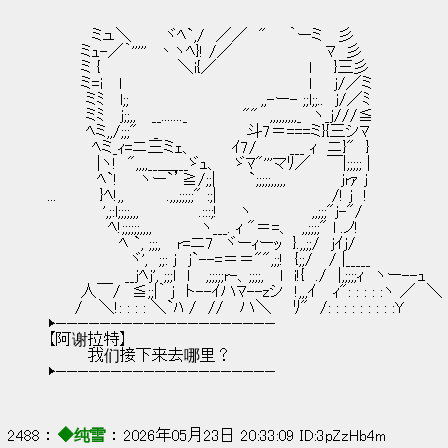
　　　　ミュ＼　　　ヾﾍ`,/　／／　"　　｀ーミ　 彡
　　　ミｭ-／｀'''''　丶ヽﾍ}! /／　　　　　　　　 ﾏ　彡
　　　ミ {　　　　　　　＼i{／　　　　　 　 　 l　　}三彡
　　　ミ=i　 l　　　　　　　　　　　　　　　　　l　　j/／ミ
　　　 ミﾐ　 l;;　　　　　　　　　　　　,,-ー- ;;l;;..　j/／ﾐ
　　　 ミﾐ　 j;;,,　 __......._　　　　　""　,,,,,,,,,_　ヽ_j///≦
　　　 ﾍミ,,/;;;"　 _　　　　　　　　斗7＝===ミ}{三シﾏ
　　　　ﾍミ_ｨ=ニ三ミｪ、　　　 ｲ7/　　　___ ｨ　ニ}"　}
　　　　 |ヽ!　",,,,__＿___ゞｭ、　 ゞﾏ"'''マﾘ／　 ￣|;;;;; |
　　　　 ﾍ`!　　ヽー`’≧/;;|　　　`;;;;;,,,,,　　　　　jrｧ j
...　　 　 }ﾍ!,,　　 　 .,,,;;;;;" :;|　　　　　　　　　　 /! j　!
　　　　　',;:l;;;;,,,　　　　　 .:::;!　　ヽ　　　　　 ,,;;;"j-"/
　　　　　 ﾍ!;;;;;;,,,,　　　　 ヽ___. ｨ "＝=、　,,;;;;" l .ノ!
　　　　　　 ﾍ `, ;;;,　 r=ニ7　ヾーｨーｯ　}.,,;;/　jｲj/
　　　　　　　 ヾ',　;;: j　j`--=＝＝"",;;!　{;;/　 / |_____
　　　　　　　__jﾍj', ;;;l　l　 ,;;;;;r-、;;;;,　 l　i!{　./　|,;;;;ｨ　ヽー--ｭ
　　　人￣/　≦;;|｀ j　ト--ｲハﾏ--zシ　!,,,ｲ　 ｨ": : : : :ヽ ／　＼
　　 /　 ＼!: : : : ＼`ﾊ /　//　 ハ＼ 　 ﾘ"　/: : : : : : : : :Y　　　
▶————————————————————
【阿谢拉特】
        我们接下来去哪里？
▶————————————————————
2488 ： 
◆纯雪
 ： 2026年05月23日 20:33:09 ID:3pZzHb4m