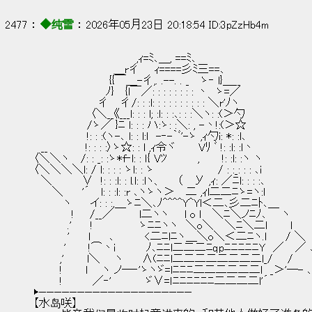
2477 ： 
◆纯雪
 ： 2026年05月23日 20:18:54 ID:3pZzHb4m
　　　　　　　　　　　　　 ,ｨ=ﾐ､＿, ==ﾐ､
　　　　　　　　　　 ＿r彳 　 ｨ====彡ﾐ三==､
　　　　　　　　 　 {{￣＿-彳,. .--. . _　 ゝ‐ l}＿__
　　　　　　　　　 ﾉ}　 {l￣／: : : : : : : : 丶　ゝ=／
　　　　　　　　 彳　 彳/: : :l: : : : : : : : : : ＼r'ﾉヽ
　　　　　　　 〈＼__《___l: : : l; :l: : :､: : :＼ヽ: :(＞勺
　　　　　　　/ゝ／ }ﾆ l: : : ハ:ゝ: :＼: , -丶!:(＞☆
　　　　　　　!: : :(ヽ-､ l: : l:l　-‐-｀ﾞ'-ゝ ,ｨ勺i: *: :l､
　__ 　　　　 !: : : :〉ゝ☆: : l ,ｨ令ヾ　　　Vﾘ ﾞ !: :l: :l丶
〈＼＼ヽ　 /: : _: :ゝ*f‐l: : ｌ{ Vﾂ　　 　 ,　 　 !: :l: :ヽ ヽ
〈＼＼＼＼l: / l: : : : ゝl: : ゝ　　 　 　 　 　 / : :_: : : ､ｉ
　＼ 　　 　∨　!: : :l: : l.l: :lヽ、　　（ 　У ,ｨ: ／ﾆl: : : :､
　 　＼ 　　'´　 l: : :l: :r ､ヽゝヽ＞　 二 ,ｨl二二ﾆゝ=ヽ:l
　 　 　ヽ 　　イ: : :,＿ゝﾆ＼､ﾉ^^^^Y^Yl＜二､彡二ﾆﾄ､＿
　　　　　!　　/__／ 　 　 l二ヽヽ　　l o l　 ＼ﾆ＼ノﾆﾉ､　　ヽ
　　　　 .'　　 !　　　　　　ゝﾆﾆヽヽ　＼o＼　 ＼ﾆ＼二l　　　l
　　　　 '　 　l　　 ､　　　　<二ﾆlﾆヽ＿＼o＼＜二ﾆヽ.l　 　/ ＼
　　　　'　 　 !⌒丶i　　　　ﾉ､ﾆﾆl二二二ﾆqpﾆﾆﾆﾆﾆY　／ 　／ 
　　　 ,'　　　l＼ 　 ヽ　　 ∧(ﾆﾆl二二二二二二二二l_/ 　 /　
　　　 !　　　l 　 ヽ ノ─‐'ゝヽゞ=lﾆﾆﾆ二二二二二二l　_＞'─- ､
　　　 !　　 　 ／‐'　　　　 ゞ∨=ｌﾆﾆﾆﾆﾆﾆ二二二二l'´　　　　　　
▶————————————————————
【水岛咲】