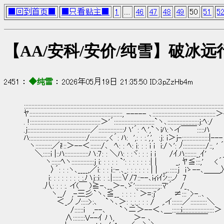
■回到首页■
■只看贴主■
1
....
46
47
48
49
50
51
5
【AA/安科/安价/纯雪】破冰远
2451 ： 
◆纯雪
 ： 2026年05月19日 21:35:50 ID:3pZzHb4m
::::::::::::::::::::::::::::::::::::::::::::::::::::::::::::::::::::::::::::::::::::::::::::::::::::::::::::::::::::::::
ﾔ::::::::::::::::::::::::::::::::::::::::::::::::::::::::::::::, ----- ､::::::::::::::::::::::
. !:::::::::::::::::::::::::::::::::::::::::::::::＞'´:::::::::::::::::::::::::::`ヽ､:::::::::::::::::::::j:ﾍ:/
.j::::::::::::::::::::::::::::::::::::::::::／:::::::::::::::::ハ'´: ﾍ.',`ヽiﾊ:ヽイ￣￣:::::ﾊ
ﾊ::::::::::::::::::::::::::::::::::::::/:::::::::::,.<´: ﾊ:　',: : :.',',　:j: i＞j-;:::::::::::::::::|--
　ヽ:::::::::::／i!::＞--＜:::::::/､　ﾍ: : ﾍ: i: : : i i　i:/ヽ': ﾉ:::::::::::::::/::,
　　＼:::::i |::ﾊ::::::::::::::::ハ:7: : ＼ﾊ: : :ヾ: : : i i　　 /ｲ.ﾊ::::::::_,ｲ'　　
　　 　 ヽ::::::ﾍヽ:::::::::::::::j i: : : : : `': : : : : : :| |　　　 _, ﾔ≦:::,'　　<´
　　　 　 〉´: : :ヽ､____,／i: : : i::-.､_: : : : : : | |　_,..:::::j　iゝ--､＿＿,
　　　　 i: : : : : : : : :.ハj::i: : :.|::::::∨/7::--､iｨiｲｼ:::ノ　7
　　　 .八: : : :. イ(￣ )≧-､__＞-､ゞ'::::::::::::::::;:ﾏ'´　 /_
　　　　　ヽ__/　,-三彡`ヽ､≦__ : : : :｀＞=:j'´　　 ≠:::｀>-..､
　　　　　　＜_ノ ノ:::::>:､　 `ヽ､＞: :_:_: : : /　 ,.イ:::::::／:::::::::::＼
　　　　　　　　 /::::::i　 ,--､　　 `ヽニ＞--＜､＿::::::i:::::::::::::::::::::＞
　　　　　　　 ∧::::::::V--ｲ ハ,　　　 ＞- ､　　　　 ￣￣￣￣