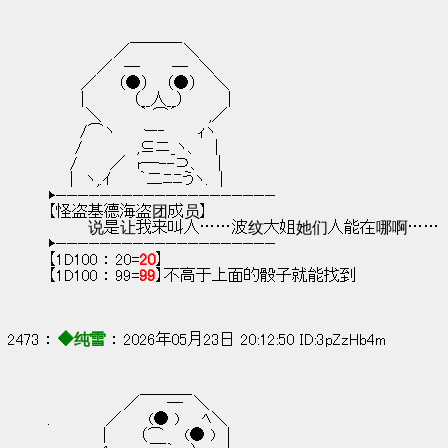
　　　　　　　 ＿＿＿_
　　　　　　／　　 　 　＼
　　　　 ／　─　 　 ─　＼
　　　／ 　 （●） 　（●）　 ＼
　　　|　 　 　 （__人__）　 　　 |
　　　 ＼　 　　｀ ⌒´ 　　 ,／
　 　 /⌒ヽ　 　ー‐ 　 　ｨヽ
　　 / 　　　 　,⊆ニ_ヽ、　 |
　　/　 　 ／　r─--⊃、 　|
　　|　ヽ,.ｲ　　 ｀二ﾆﾆうヽ.　|
▶————————————————————
【怪盗基德海盗团成员】
        说是让我来叫人……波纹大姐她们人能在哪啊……
▶————————————————————
【1D100 ： 20=
20
】
【1D100 ： 99=
99
】不高于上面的骰子就能找到
2473 ： 
◆纯雪
 ： 2026年05月23日 20:12:50 ID:3pZzHb4m
　　　　　 　 　 ＿＿＿_
　　　　　 　 ／ 　　―　＼
.　　　　　／ 　　(● )　　ﾍ＼
　　　　　|　　　（⌒ 　 (● ) ｜