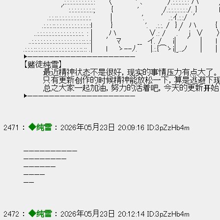
　 　 　 　 　 ,:.:.:.:.:.:.:.:.:.:.: ′ 〈　　　　 ' ､　　　　 /.:.:.:.:.:.: ハ　 　 ’
　　　　 　 　′:.:.:.:.:.:.:.:.:;　　　{　　　 　'　　　　 /.:.:.:.:.:.:.:/. }　　　　
　　　　 .:.:.::.:.:.:.:.:.:.:.:.:.:.:.　　　 |　　　　 　'.　　　′.:.ｲ.:.:/　′
　　　 .:.:.:.::.:.:.:.:.:.:.:.:.:.:.:.:l　　　 }　　　　　　'.　 .:.:. /　} /　ハ　　　 {
　　..:.:.:.:.:.:.:.:.:.:.:.:.:.:.:.:. : |　　　ハ 　　　　 　∨.: /　　.′ j　∨　　 
　..:.:.:.:.:.:.:.:.:.:.:.:.:.:.:.:.:.::.:.:|　　 ′ ﾏ　　　__　イ. /　　i|　　′　|　　 l
.:.:.:.::.:.:.:.:.:.:.:.:.:.:.:.:.:.:.::.:: .| 　　l　　ゝ--ﾉ.　 　|.:.{⌒ゝi|_..ノ　　 | 　　|
▶————————————————————
【赌徒纯雪】
        最近精神状态不是很好，现实的事情压力有点大了。
        只有更新创作的时候精神能放松一下，算是逃避下
        总之大家一起加油，努力的活着吧，今天的更新开始
▶————————————————————
2471 ： 
◆纯雪
 ： 2026年05月23日 20:09:16 ID:3pZzHb4m
——————————
————————
——————
————
——
2472 ： 
◆纯雪
 ： 2026年05月23日 20:12:14 ID:3pZzHb4m