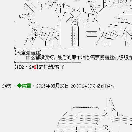
　　　┌　　‘i,　’,.:/l.::.::┐　 　 　 ｰ‐　　.V/,／¨´|.: |/^).: |.:／). /
　　　(＼ ＼. ‘i, ‘i,.::/　ハ个o｡　　　　 　 V/, .::.: |ノ ／／ ／ 
　　　 ＼＼ 　┘ 　　 .〈. :|　_〕　＞＜ 〔_　 V/, ／　　　　　　_､‐''゛
　┌…ミ＼　　 　 　 　 '， /⌒＼__／⌒ lﾆ= /　　　 　 　 ー―
.　 ｀~"''～ ,,　　 　 　 　 |:|　 ／「.::.:.|＼: :|　.八　　　　　｀~"''～ ,, 
　　　　 <⌒＼　　　　　ﾉ l　　　:〕-〔 　:＼　　 丶　　_-=ﾆ⌒¨ﾞ"'' 
　　　　 　>i<　/⌒ﾆ=-[:..:| 　 　:|.:.: |　　 ＿＿ 〈ー－　/,　＼/::.::.
　　　　　へi:i://:/ / / [.: | 　 　:|.:.: |　　[二二　.V /////,.､ /,:＼:l.::
.　　 　/i:i:i:/　＼_/_/_へ. | 　 　:|.:.: |　　 ￣￣ /｀^''―=''^　＼'，:):
　　　/⌒:/ 　 　 |.::.::.|　:| | 　 　:|.:.:[| 　 　 　 ./　|.::.::.:|　 　 　 | '，:/
▶————————————————————
【天童爱丽丝】
        什么都没买呀，最后的那个消息需要爱丽丝们想想
▶————————————————————
【1D2 ： 2=
2
】去打劫/算了
2485 ： 
◆纯雪
 ： 2026年05月23日 20:30:24 ID:3pZzHb4m
　　　　　　　　　　　　　　　　　　　　　　 　 　 　 　 | ∧
　　　　　　　　　　　　　　　　　　　　　　 　 　 　 　 |　∧
　　　　　　　　　　　　　 　 　 　 '"~~~~~~~~~~"'　 ､ｌ　 人
　　　　　　　　　　　　　　　／::::::::::／::::::::::::::::::::::::::人　 __〕ｈ､＿
　　　　　　　　　　　　　　.:::::::::::::::::′:::::::::::::::::::::／　　く:::::::::::::::::::::::
　　　　　　　 　 　 　 　 /:::::::::::::::::::::::::::::::::::::::::く　 ___　 ⌒　　 ‐=ﾆ::::::::
　　　　　　　　 　 　 　 .::::::::::::::::::::::ｌ::::::::::::::::::::i|::::::::＜ヽ　