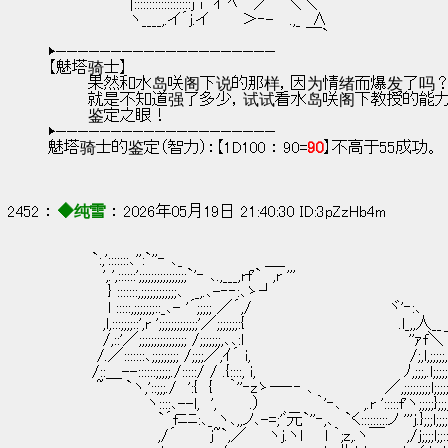
　　　　　　　 |:::::::::::::::::::j i　ｲ ﾍ　 ／　 ＼＼
　　　　　　　 ヽ____,.イ´j.イ　　　＞‐-　 .,_　∧
　　　　　　　　　　　　　　　　　　　　　　　 ￣`
▶————————————————————
【魅塔骑士】
        果然和水岛咲阁下说的那样，因为情绪而爆发了吗
        就是不知道强了多少，试试看水岛咲阁下教授的能
        鉴定之眼！
▶————————————————————
魅塔骑士的鉴定（智力）：【1D100 ： 90=
90
】不高于55成功。
2452 ： 
◆纯雪
 ： 2026年05月19日 21:40:30 ID:3pZzHb4m
　　　　`:,':::::::､'':`''‐ ､_　　　　　　　 ＿_
　　　　　',.',::::::';;;;;;;;;;;;;;;;`'‐ ､.,___,rf'`　,r '''
　　　　　 } :::::::,;;;;;;;;;;;;､　_,.､-‐‐:､ゝ┘
　　　　　 l :::::,;;;;;;;::_､- '´;;;;; ／´,/　　　　　　　　　　　　 ヾ'‐:､
　　　　　,l,:::;;;;::',r ';;;;;;;;;;;;;'／;;;;;;;:{　　　　　　　　　　　　　　.l_,,人__　　__
　　　　　/,::'／;;;;;;;;;;;;;;;; /;;;;;;;,､､:l　　　　　　　　　　　　　　　''ｧf＼￣,,,,,,,,
　　　　 /.／:::::::､;;;;;;;;; /;;;;／,ｲ´ i,　　　　　　　　　　　　　　 /;,l,;;;;;,＼'';;;;
　　　　/::＿--::::::;;;;;./:::::/ / .{::::, i,　　　　　　　　　　　　　 ﾉ,;;;,.l;;;;;;;;;,ヽ,
　　　　 ~　　`ヽ,'::;;;./　':{　{　 ｀''‐zゝ─‐‐ ､　　　　　　 ／,;;;;;;;;;l;;;;;;;;;;;;;,
　　　　　　　　　ヽ::::､--l,　',　　　.）　　　　　｀'‐､　　,.r ':::::f'ヽ;;;;;};;;;;;;;;;
　　　　　　　　　　`´fﾆﾆ:､_ ヽ､,,ノ､-=;'ﾞ元`''‐,､　`く:::::::::ノ '''j.};;;l;;;;;;;'::
　　　　　　　　　　,/´　　　j~`,／　　ヽj.ヽl　　l ｀;z,.ヽ￣　　,/j;;;;l;;::::