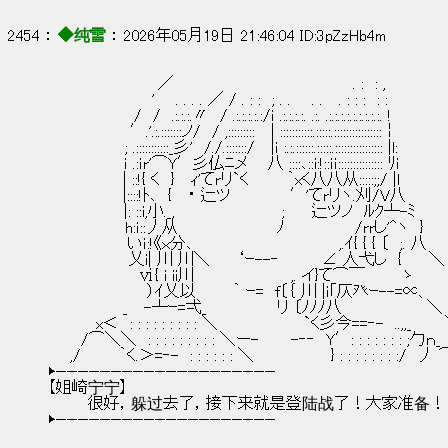
2454 ： 
◆纯雪
 ： 2026年05月19日 21:46:04 ID:3pZzHb4m
　　　　　　　　　　／　　　　　　　　　　 　 　 　 　 . :　: ,
　　　　　　　　　 ' 　 . . . . ／ / . : :　; . . 　 . . 　. : : :　: :
　　　 　 　 　 /　/　.:.:.:.〃　/ .:.:.:.:.:/ｉ .:.:.:.:. .:. .:.:.:.:.:.:.:.:.:. !
　　　　　　　 ′.'.:.:::::::ノ/　/ ,::::::::: 　| :::::::::::.:::::.::::::::::::::::￤
　　　　　　　; .:::::::::::_彡'　/./.:::::::/　 |ｉ :.:.::::::.:::::.:::::::::::::::: |l:
　　　　　 　 ｉ .:ｉr'⌒Y′彡仏ﾆメ 　 八 ::::､::i:!::ｉｉ::::::::::::::: ﾘｉ
　　 　 　 　 | ::!{ く　}　 ｨ'てrリ`く　　 　｀xく八八从:::::;;/ |ｌ
　　 　 　 　 |::::!ﾄ､　{ 　・ 辷ツ　 　　 　 ′'てrリヽ.刈/V八
　　　　　 　 |: ::i,小._,　　 　 　 　 　 　 ;　　 辷ツノ　ﾙｸ┴-ﾐ
　　　　　　　h:ｉ::丿从　　　　　　　　　ﾉ　 　　 　　 /rrし'^ヽ　}
　 　 　 　 　 いｉ:!《ｘ分､　　　　　　　 　 　 　 　 ,.ｲ{ { { 〔　;. 八
　　　　 　 　 乂i| 川 川＼　　 ‘ｰ--‐　 　　 ∠ 人弋し　{　　 ＼
　　 　 　 　 　 ⅵ{ i ii川　　　　 　 　 　 ,. イ}て⌒￣　　　 ゝ　　
　　　　　　　　　）ｲ乂以 　 　 ｀ ｰ=　f〔｛ 川 |ｉ｢仄癶ｰ--=∝、 　
　　 　 　 　 _　 -┴ｰ=弌_　　　 　 　 リ 〔ﾉﾉﾉ八 　 　 　 　 　 
　 　 　 x＜　: : : : : : : : : ＼　　　 　 　 　 `く彡今==‐-　..,,_　　
　　　/⌒＼＼　: : : : : : : : : ＼ー-　 　 -‐‐　Y′: : : : : : : ;勹
　　,/　　 　｀く.＞=‐-　: : : : : : ＼　　　　　　　} : : : : : : : :/　
▶————————————————————
【姐崎宁宁】
        很好，躲过去了，接下来就是登陆战了！大家准备！
▶————————————————————