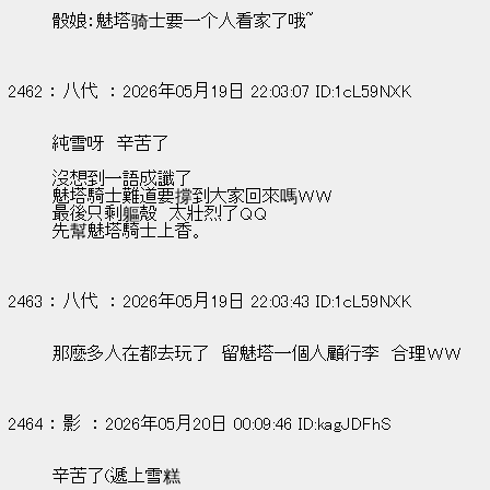
骰娘：魅塔骑士要一个人看家了哦~
2462 ： 八代  ： 2026年05月19日 22:03:07 ID:1cL59NXK
純雪呀　辛苦了
沒想到一語成讖了　
魅塔騎士難道要撐到大家回來嗎ＷＷ
最後只剩軀殼　太壯烈了ＱＱ
先幫魅塔騎士上香。
2463 ： 八代  ： 2026年05月19日 22:03:43 ID:1cL59NXK
那麼多人在都去玩了　留魅塔一個人顧行李　合理ＷＷ
2464 ： 影  ： 2026年05月20日 00:09:46 ID:kagJDFhS
辛苦了(遞上雪糕