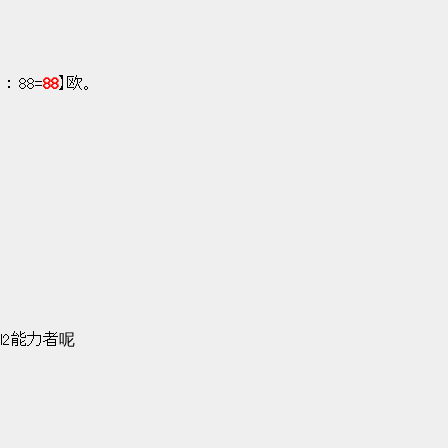
： 88=
88
】欧。
vel2能力者呢