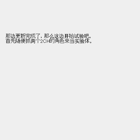
:.:.:.:. |                  那边更新完成了，那么这边开始试验吧。
.:.:.:|                  首先随便抓两个2CH的角色来当实验体。