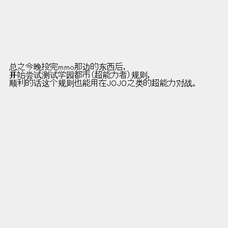
:.:.:. |                  总之今晚投完mmo那边的东西后，
.:.:.:|                  开始尝试测试学园都市（超能力者）规则，
:.:. |                  顺利的话这个规则也能用在JOJO之类的超能力对战。