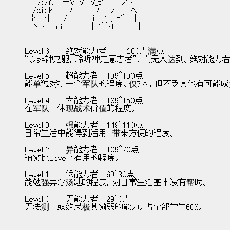
.　　/::/i'、 ﾞーV＾V´ﾞV_ｔ''~￣~レ'ヽ
　 /::.i:: k、　　/　　　　/　　ﾉ　　 人
.　{: :.|::.|　￣/ 　　　　i ＿'´,-‐'´￣| |
　 ヽ::ｒi:|　ｒ'i　　　　 .├''´´rfヽ{ヽ　| |
Level 6	绝对能力者	200点满点
“以非神之躯，聆听神之意志者”，尚无人达到。绝对能力
Level 5	超能力者	199~190点
能单独对抗一个军队的程度。仅7人，但不乏其他有可能成为
Level 4	大能力者	189~150点
在军队中体现战术价值的程度。
Level 3	强能力者	149~110点
日常生活中能得到活用、带来方便的程度。
Level 2	异能力者	109~70点
稍微比Level 1有用的程度。
Level 1	低能力者	69~30点
能勉强弄弯汤匙的程度，对日常生活基本没有帮助。
Level 0	无能力者	29~0点
无法测量或效果极其微弱的能力。占全部学生60%。