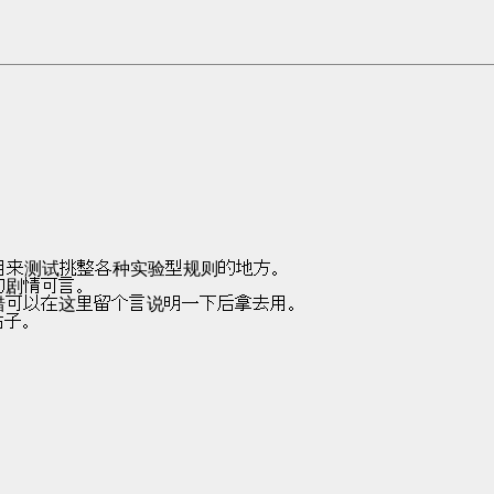
     这个帖子是纯雪用来测试挑整各种实验型规则的地方。
里并没有任何的剧情可言。
         如果感觉规则不错可以在这里留个言说明一下后拿去用。
样的帖子。