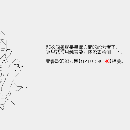
＼
:::＼
:::::
::＼|
::::::|:::ニ|__                         那么问题就是是哪方面的能力者了。
:: |::ニﾉ　〉                       这里就使用纯雪能力体系表检测一下。
::／{／
　／＼                 亚鲁欧的能力是【1D100 ： 46=
46
】相关。
::::|　 /　つし〉
:|　 |　 ﾉ　}
::::八 /　　／
 / 　 /
　⌒/　　/＼＿
 {　 　 ＼::／⌒
{＼__ノ〉
::`ー＜
::::/￣＼
＼{