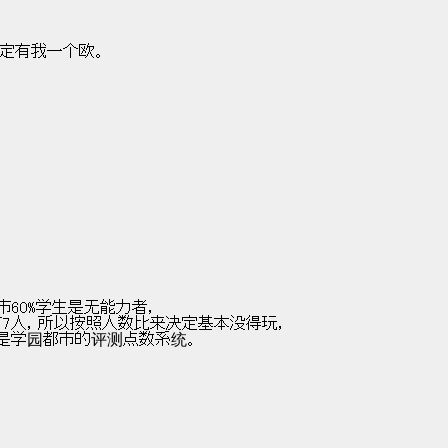
是欧，肯定有我一个欧。
   首先由于学园都市60%学生是无能力者，
       .而level5甚至只有7人，所以按照人数比来决定基本没得玩，
   因此我们采用的是学园都市的评测点数系统。