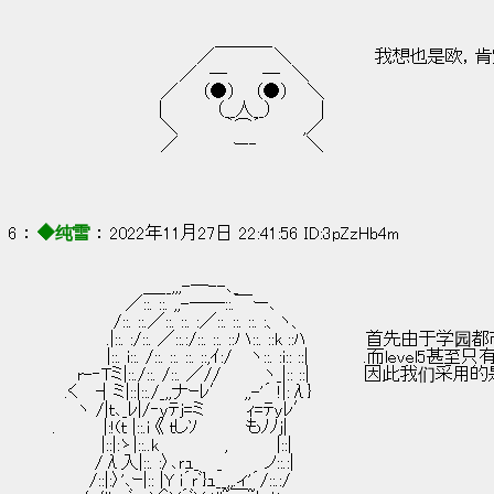
　　　　　　　　　　 　 　 ＿＿＿_
　　　　　　　　　　 　 ／　　 　 　＼               我想也
　　　　　　　　　　 ／　─　 　 ─　＼
　　　　　　　 　 ／ 　 （●） 　（●） 　＼
　 　 　 　 　 　 |　 　 　 （__人__）　　 　 |
　　　　　　　 　 ＼　 　　 ｀⌒´ 　　　,／
　　　　　　　 　 ／　　　 　ー‐　　　　＼
6 ： 
◆纯雪
 ： 2022年11月27日 22:41:56 ID:3pZzHb4m
　　　　　　　 ＿__,,,-―--､_
　　　　　　／::. ::. ,,-――::.￣ー､
　　　　　/::. ::.／::. ::. :／::. ::. ::. :、ヽ、
　　　　 .|::. :/::. ／::.:/::. ::. ::ハ::. ::k ::ﾊ        
　　　　 |::. i::. /::. ::. ::. ::,ｲ:/　 ヽ::. :i:: ::|   
　　r-‐Tミ|::./::. /::. ／//　　　 ヽ_|:: ::|       
　.く　 ┤ミ|::|::./_,,ナｰﾚ′　 ,,-'´ !|:λ}
　　ヽ /|ｔ､_ﾚ|/‐ｙﾃｊ=ミ　　　 ｨ=ﾃyﾚ′
.　　 　 |:!(ｔ |::.i 《 ｔしｿ　　　　もﾉﾉj|
　　　　|::|:ゝ|::..k　　　　　 ,　　　　|::|
　　　 /λ入|::. :〉､ｒｭ_　 _　　　 ノ::.:|
　　　/::|:〉'､ｰ|:: |Y i´ｒﾞ}ｭ__,,.ィ'´/::.:/