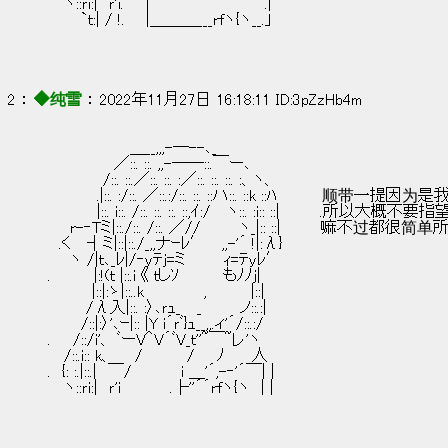
　 ヽ::ｒi:|　ｒ'i.　　|　　　　　　　　　　 .|
　　　`ｔ:| / !. 　 |＿＿＿___rfヽ{ヽ__.」
2 ： 
◆纯雪
 ： 2022年11月27日 16:18:11 ID:3pZzHb4m
　　　　　　　 ＿__,,,-―--､_
　　　　　　／::. ::. ,,-――::.￣ー､
　　　　　/::. ::.／::. ::. :／::. ::. ::. :、ヽ、
　　　　 .|::. :/::. ／::.:/::. ::. ::ハ::. ::k ::ﾊ       
　　　　 |::. i::. /::. ::. ::. ::,ｲ:/　 ヽ::. :i:: ::|      
　　r-‐Tミ|::./::. /::. ／//　　　 ヽ_|:: ::|    
　.く　 ┤ミ|::|::./_,,ナｰﾚ′　 ,,-'´ !|:λ}
　　ヽ /|ｔ､_ﾚ|/‐ｙﾃｊ=ミ　　　 ｨ=ﾃyﾚ′
.　　 　 |:!(ｔ |::.i 《 ｔしｿ　　　　もﾉﾉj|
　　　　|::|:ゝ|::..k　　　　　 ,　　　　|::|
　　　 /λ入|::. :〉､ｒｭ_　 _　　　 ノ::.:|
　　　/::|:〉'､ｰ|:: |Y i´ｒﾞ}ｭ__,,.ィ'´/::.:/
.　　/::/i'、 ﾞーV＾V´ﾞV_ｔ''~￣~レ'ヽ
　 /::.i:: k、　　/　　　　/　　ﾉ　　 人
.　{: :.|::.|　￣/ 　　　　i ＿'´,-‐'´￣| |
　 ヽ::ｒi:|　ｒ'i　　　　 .├''´´rfヽ{ヽ　| |