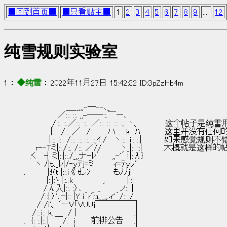
■回到首页■
■只看贴主■
1
2
3
4
5
6
7
8
9
....
12
纯雪规则实验室
1 ： 
◆纯雪
 ： 2022年11月27日 15:42:32 ID:3pZzHb4m
　　　　　　　 ＿__,,,-―--､_
　　　　　　／::. ::. ,,-――::.￣ー､
　　　　　/::. ::.／::. ::. :／::. ::. ::. :、ヽ、     
　　　　 .|::. :/::. ／::.:/::. ::. ::ハ::. ::k ::ﾊ         .这
　　　　 |::. i::. /::. ::. ::. ::,ｲ:/　 ヽ::. :i:: ::|
　　r-‐Tミ|::./::. /::. ／//　　　 ヽ_|:: ::|        .大概就是这
　.く　 ┤ミ|::|::./_,,ナｰﾚ′　 ,,-'´ !|:λ}
　　ヽ /|ｔ､_ﾚ|/‐ｙﾃｊ=ミ　　　 ｨ=ﾃyﾚ′
.　　 　 |:!(ｔ |::.i 《 ｔしｿ　　　　もﾉﾉj|
　　　　|::|:ゝ|::..k　　　　　 ,　　　　|::|
　　　 /λ入|::. :〉､　 　 _　　　 ノ::.:|
　　　/::|:〉'､ｰ|:: |Y i´ｒﾞ}ｭ__,,.ィ'´/::.:/
.　　/::/i'、 ﾞーV「VUUj￣￣￣￣￣|
　 /::.i:: k、 　 / |　　　　　　　 　 　 .|
.　{: :.|::.|　￣/.　i　    前排公告  　.|