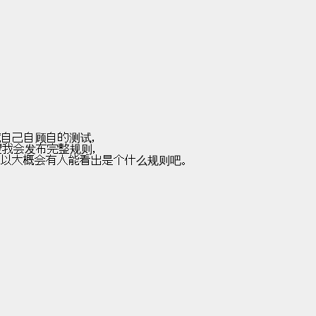
  顺带一提因为是我自己自顾自的测试，
  .所以大概不要指望我会发布完整规则，
    嘛不过都很简单所以大概会有人能看出是个什么规则吧。